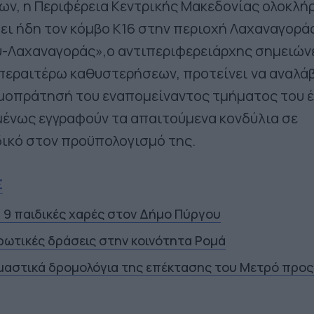
ων, η Περιφέρεια Κεντρικής Μακεδονίας ολοκλ
ει ήδη τον κόμβο Κ16 στην περιοχή Λαχαναγοράς
-Λαχαναγοράς»,ο αντιπεριφερειάρχης σημειώνε
περαιτέρω καθυστερήσεων, προτείνει να αναλά
μοπράτησή του εναπομείναντος τμήματος του έ
ένως εγγραφούν τα απαιτούμενα κονδύλια σε
ικό στον προϋπολογισμό της.
Σ
α 9 παιδικές χαρές στον Δήμο Πύργου
ρωτικές δράσεις στην κοινότητα Ρομά
ιμαστικά δρομολόγια της επέκτασης του Μετρό προς