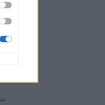
ναυαγοσώστης που έσωσε Ιταλίδα
τουρίστρια
16:35
μάνι,
λλά
α
λών