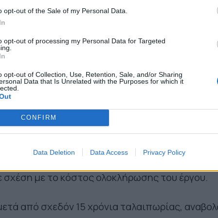
ημάνει σε δημόσιες τοποθετήσεις του.
o opt-out of the Sale of my Personal Data.
In
εία, υπολογίζεται ότι περισσότερα από 1.000
to opt-out of processing my Personal Data for Targeted
ing.
α, που μεταφέρουν προϊόντα από και προς το λι
In
κάνουν κύκλο και να κάνουν χρήση του ήδη
o opt-out of Collection, Use, Retention, Sale, and/or Sharing
ersonal Data that Is Unrelated with the Purposes for which it
ρχιακού οδικού δικτύου του Καλοχωρίου,
lected.
Out
ψηλούς κυκλοφοριακούς φόρτους, με σοβαρές
οδική ασφάλεια, την ασφάλεια των κατοίκων, α
CONFIRM
ότητα της οδικής υποδομής.
Data Deletion
Data Access
Privacy Policy
ην εφοδιαστική αλυσίδα και την εθνική οικονομί
σε σχέση με το κόστος ολοκλήρωσης του έργου.
μετά από σχεδόν 15 χρόνια ταλαιπωρίας, αναβο