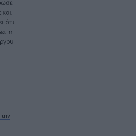
ήρωσε
 και
ι ότι
βει η
ργου,
 την