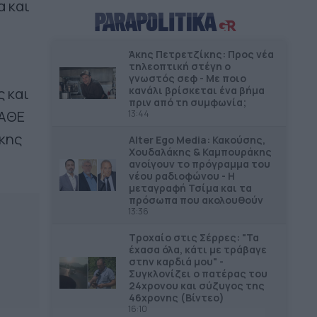
α και
επανάχρηση του Παλαιού
Γυμνασίου Πύλου
Άκης Πετρετζίκης: Προς νέα
ΔΗΜΟΙ
13.06
τηλεοπτική στέγη ο
Βανδαλισμοί στο εκκλησάκι της
γνωστός σεφ - Με ποιο
Μεταμόρφωσης του Σωτήρος
κανάλι βρίσκεται ένα βήμα
ς και
πριν από τη συμφωνία;
ΠΑΘΕ
13:44
ΔΗΜΟΙ
12.56
Στο 80% η κατασκευή δικτύου
ίκης
Alter Ego Media: Κακούσης,
αποχέτευσης στο Μαραθώνα
Χουδαλάκης & Καμπουράκης
ανοίγουν το πρόγραμμα του
νέου ραδιοφώνου - Η
ΔΗΜΟΙ
12.39
μεταγραφή Τσίμα και τα
Αναστολή λειτουργίας όλων των
πρόσωπα που ακολουθούν
13:36
παιδικών χαρών στον Δήμο Πέλλας
Τροχαίο στις Σέρρες: "Τα
ΠΕΡΙΦΕΡΕΙΕΣ
12.29
έχασα όλα, κάτι με τράβαγε
Η ενίσχυση της ελληνικής
στην καρδιά μου" -
Συγκλονίζει ο πατέρας του
βιομηχανίας είναι υπόθεση
24χρονου και σύζυγος της
Περιφερειακής Ανάπτυξης
46χρονης (Βίντεο)
16:10