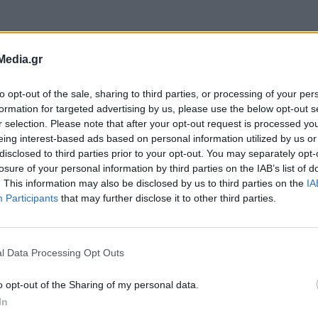
Media.gr
ντιπεριφερειάρχης στην επιστολή του, το έργο
to opt-out of the sale, sharing to third parties, or processing of your per
του ΟΛΘ, δεν αφορά μόνο στην ομαλή λειτουργί
formation for targeted advertising by us, please use the below opt-out s
r selection. Please note that after your opt-out request is processed y
 ενίσχυση των αναπτυξιακών του προοπτικών, α
eing interest-based ads based on personal information utilized by us or
κά την αποτελεσματικότητα του κυβερνητικού
disclosed to third parties prior to your opt-out. You may separately opt-
losure of your personal information by third parties on the IAB’s list of
ην ανάδειξη της Θεσσαλονίκης, σε κορυφαίο κό
. This information may also be disclosed by us to third parties on the
IA
κού εμπορίου προς τα Βαλκάνια και την Κεντρι
Participants
that may further disclose it to other third parties.
l Data Processing Opt Outs
ίνει πως, «ακόμη και η προσπάθεια του Υπερτα
 logistic center hub στο πρώην στρατόπεδο Γκό
o opt-out of the Sharing of my personal data.
In
, αν δεν ολοκληρωθεί η σύνδεση του λιμανιού με