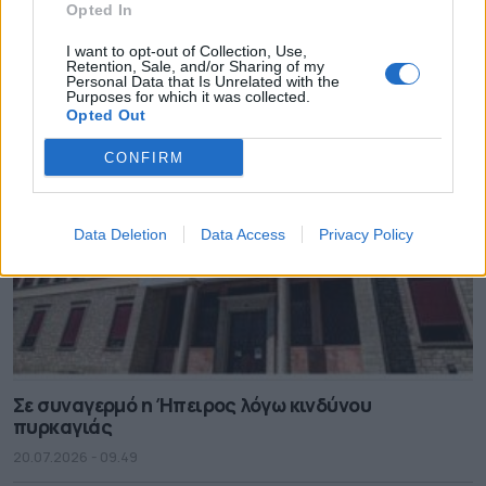
Συνάντηση Καχριμάνη με δημάρχους για το
Opted In
πρόγραμμα «Ήπειρος 2021-2027»
I want to opt-out of Collection, Use,
29.07.2026 - 09.11
Retention, Sale, and/or Sharing of my
Personal Data that Is Unrelated with the
Purposes for which it was collected.
Opted Out
CONFIRM
Data Deletion
Data Access
Privacy Policy
Σε συναγερμό η Ήπειρος λόγω κινδύνου
πυρκαγιάς
20.07.2026 - 09.49