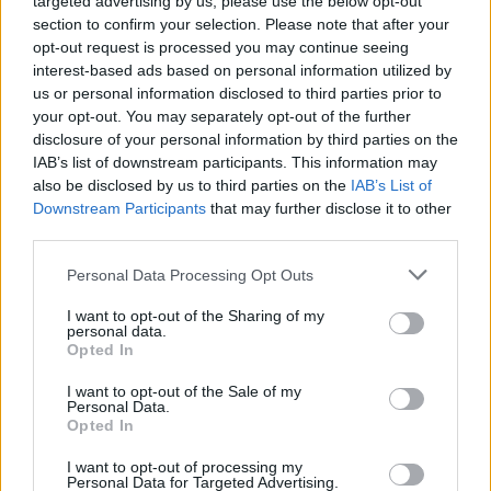
targeted advertising by us, please use the below opt-out
section to confirm your selection. Please note that after your
opt-out request is processed you may continue seeing
interest-based ads based on personal information utilized by
us or personal information disclosed to third parties prior to
19 εκ. ευρώ για έργα αγροτικής οδοποιίας στην
your opt-out. You may separately opt-out of the further
Ήπειρο
disclosure of your personal information by third parties on the
06.08.2026 - 10.30
IAB’s list of downstream participants. This information may
also be disclosed by us to third parties on the
IAB’s List of
Downstream Participants
that may further disclose it to other
third parties.
Personal Data Processing Opt Outs
I want to opt-out of the Sharing of my
personal data.
Opted In
I want to opt-out of the Sale of my
Personal Data.
Opted In
I want to opt-out of processing my
Personal Data for Targeted Advertising.