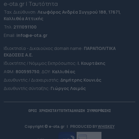
e-ota.gr | Ταυτότητα
Ταχ. Διεύθυνση:
Λεωφόρος Ανδρέα Συγγρού 188, 17671,
Καλλιθέα Αττικής
Τηλ:
2111091100
Εmail:
info@e-ota.gr
Ιδιοκτησία - Δικαιούχος domain name:
ΠΑΡΑΠΟΛΙΤΙΚΑ
ΕΚΔΟΣΕΙΣ A.E.
Ιδιοκτήτης / Νόμιμος Εκπρόσωπος:
Ι. Κουρτάκης
ΑΦΜ:
800595750
, ΔΟΥ:
Καλλιθέας
Διευθυντής / Διαχειριστής:
Δημήτρης Κουνιάς
Διευθυντής σύνταξης:
Γιώργος Λαιμός
ΟΡΟΙ ΧΡΗΣΗΣ
ΤΑΥΤΟΤΗΤΑ
ΔΗΛΩΣΗ ΣΥΜΜΟΡΦΩΣΗΣ
Copyright © e-ota.gr
|
PRODUCED BY
WHISKEY