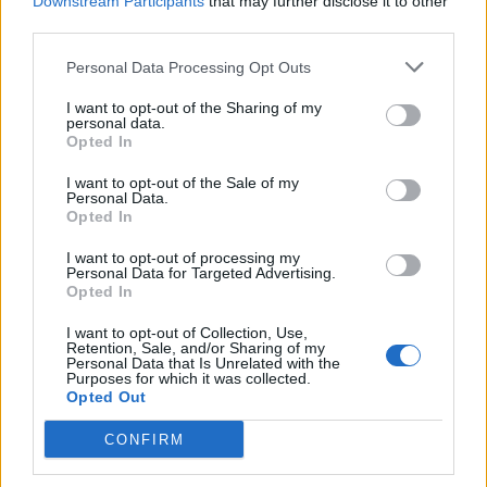
Downstream Participants
that may further disclose it to other
αποτυπώνεται μόνο σε μεγάλα έργα, αλλά και
third parties.
στις μικρές, ουσιαστικές αλλαγές που
Personal Data Processing Opt Outs
βελτιώνουν τη ζωή των πολιτών.
I want to opt-out of the Sharing of my
personal data.
Opted In
Γιατί όταν οι δράσεις φτάνουν σε κάθε
γειτονιά, όταν η δημιουργία συναντά την
I want to opt-out of the Sale of my
Personal Data.
καθημερινότητα και όταν η τοπική ζωή
Opted In
αποκτά περισσότερο χρώμα, συμμετοχή και
I want to opt-out of processing my
Personal Data for Targeted Advertising.
προσβασιμότητα, τότε η ζωή στην Αττική
Opted In
γίνεται καλύτερη για όλους».
I want to opt-out of Collection, Use,
Retention, Sale, and/or Sharing of my
Personal Data that Is Unrelated with the
Purposes for which it was collected.
ΟΛΕΣ ΟΙ ΕΙΔΗΣΕΙΣ
Opted Out
Νέους Αντιπεριφερειάρχες όρισε ο Νίκος
CONFIRM
Χαρδαλιάς