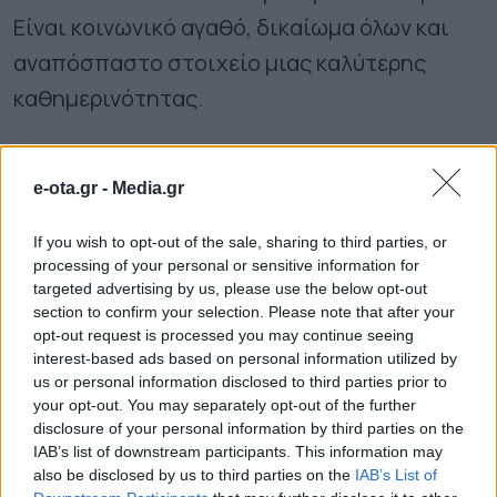
Είναι κοινωνικό αγαθό, δικαίωμα όλων και
αναπόσπαστο στοιχείο μιας καλύτερης
καθημερινότητας.
Μέσα από αυτή τη μεγάλη συνεργασία με
e-ota.gr -
Media.gr
τους 66 Δήμους της Αττικής, δίνουμε δύναμη
στις τοπικές κοινωνίες, στηρίζουμε τη
If you wish to opt-out of the sale, sharing to third parties, or
δημιουργικότητα, ενισχύουμε τη συμμετοχή
processing of your personal or sensitive information for
targeted advertising by us, please use the below opt-out
και χτίζουμε ισχυρότερους δεσμούς
section to confirm your selection. Please note that after your
opt-out request is processed you may continue seeing
κοινωνικής συνοχής.
interest-based ads based on personal information utilized by
us or personal information disclosed to third parties prior to
Επιλέγουμε να επενδύσουμε εκεί όπου χτυπά
your opt-out. You may separately opt-out of the further
disclosure of your personal information by third parties on the
η πραγματική καρδιά της Αττικής: στις
IAB’s list of downstream participants. This information may
γειτονιές μας. Για εμάς η ανάπτυξη δεν
also be disclosed by us to third parties on the
IAB’s List of