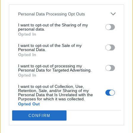
third parties.
Personal Data Processing Opt Outs
Διαβουλεύσεις για τα δημοτικά σχολεία της
I want to opt-out of the Sharing of my
personal data.
Θάσου
Opted In
08.08.2026 - 12.24
I want to opt-out of the Sale of my
Personal Data.
Opted In
I want to opt-out of processing my
Personal Data for Targeted Advertising.
Opted In
I want to opt-out of Collection, Use,
Retention, Sale, and/or Sharing of my
Personal Data that Is Unrelated with the
Purposes for which it was collected.
Opted Out
CONFIRM
Θέμα χρόνου η ομαλοποίηση της υδροδότησης