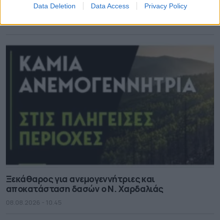
Data Deletion
Data Access
Privacy Policy
στη Χίο
08.08.2026 - 12.08
Ξεκάθαρος για ανεμογεννήτριες και
αποκατάσταση δασών ο Ν. Χαρδαλιάς
08.08.2026 - 10.45