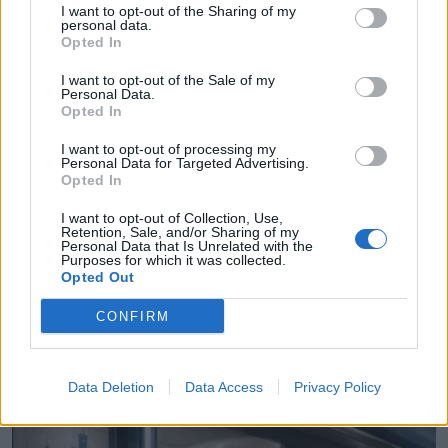
07.08.2026 - 16.28
I want to opt-out of the Sharing of my
personal data.
Opted In
I want to opt-out of the Sale of my
Personal Data.
Opted In
I want to opt-out of processing my
Personal Data for Targeted Advertising.
Opted In
I want to opt-out of Collection, Use,
Retention, Sale, and/or Sharing of my
Personal Data that Is Unrelated with the
Purposes for which it was collected.
Opted Out
CONFIRM
Καστοριά: Ενημερωτικές δράσεις στην κοινότητα
Ρομά
07.08.2026 - 16.18
Data Deletion
Data Access
Privacy Policy