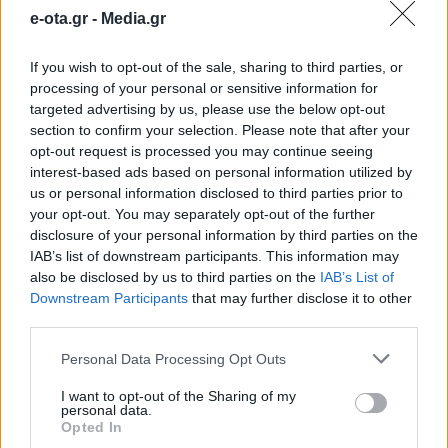
ΟΛΕΣ ΟΙ ΕΙΔΗΣΕΙΣ
e-ota.gr -
Media.gr
Attica Roots Festival: Εννέα συναυλίες, δεκάδες
If you wish to opt-out of the sale, sharing to third parties, or
χιλιάδες θεατές, ένας νέος πολιτιστικός χάρτης
processing of your personal or sensitive information for
της Αττικής
targeted advertising by us, please use the below opt-out
section to confirm your selection. Please note that after your
Πάνω από 60 σημεία με καθαρό πόσιμο νερό σε
opt-out request is processed you may continue seeing
όλο τον Δήμο Χανίων
interest-based ads based on personal information utilized by
us or personal information disclosed to third parties prior to
Η Πάρος στηρίζει τους εκπαιδευτικούς της
your opt-out. You may separately opt-out of the further
disclosure of your personal information by third parties on the
TAGS:
ΑΝΤΙΠΛΗΜΜΥΡΙΚΑ
IAB’s list of downstream participants. This information may
also be disclosed by us to third parties on the
IAB’s List of
ΕΡΓΑ
ΑΧΕΛΩΟΣ
ΕΥΗΝΟΣ
ΠΕΡΙΦΕΡΕΙΑ ΔΥΤΙΚΗΣ ΕΛΛΑΔΑΣ
Downstream Participants
that may further disclose it to other
third parties.
Personal Data Processing Opt Outs
ΠΕΡΙΦΕΡΕΙΕΣ
I want to opt-out of the Sharing of my
personal data.
Opted In