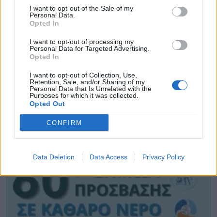
I want to opt-out of the Sale of my
Personal Data.
Opted In
I want to opt-out of processing my
Personal Data for Targeted Advertising.
Opted In
I want to opt-out of Collection, Use,
Retention, Sale, and/or Sharing of my
Personal Data that Is Unrelated with the
Purposes for which it was collected.
Opted Out
CONFIRM
Attica Roots Festival: Εννέα συναυλίες, δεκάδες
χιλιάδες θεατές, ένας νέος πολιτιστικός χάρτης
της Αττικής
Data Deletion
Data Access
Privacy Policy
06.08.2026 - 20.03