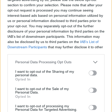
section to confirm your selection. Please note that after your
Attica Roots Festival: Εννέα συναυλίες, δεκάδες
opt-out request is processed you may continue seeing
χιλιάδες θεατές, ένας νέος πολιτιστικός χάρτης
interest-based ads based on personal information utilized by
της Αττικής
us or personal information disclosed to third parties prior to
your opt-out. You may separately opt-out of the further
06.08.2026 - 20.03
disclosure of your personal information by third parties on the
IAB’s list of downstream participants. This information may
also be disclosed by us to third parties on the
IAB’s List of
Downstream Participants
that may further disclose it to other
third parties.
Personal Data Processing Opt Outs
I want to opt-out of the Sharing of my
personal data.
Opted In
I want to opt-out of the Sale of my
Personal Data.
Opted In
Πάνω από 60 σημεία με καθαρό πόσιμο νερό σε
I want to opt-out of processing my
Personal Data for Targeted Advertising.
όλο τον Δήμο Χανίων