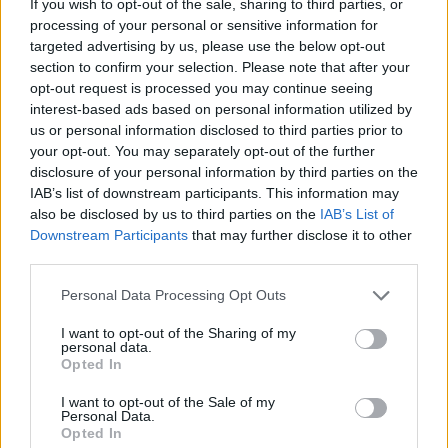
If you wish to opt-out of the sale, sharing to third parties, or
παραγωγή ενημερωτικού υλικού σε γραφή
processing of your personal or sensitive information for
Braille, καθώς και δράσεις προβολής του
targeted advertising by us, please use the below opt-out
section to confirm your selection. Please note that after your
μνημείου και του έργου.
opt-out request is processed you may continue seeing
interest-based ads based on personal information utilized by
us or personal information disclosed to third parties prior to
Η Πράξη εντάσσεται στην Προτεραιότητα
your opt-out. You may separately opt-out of the further
«Ολοκληρωμένη Χωρική Ανάπτυξη στην
disclosure of your personal information by third parties on the
IAB’s list of downstream participants. This information may
Περιφέρεια Ανατολικής Μακεδονίας και
also be disclosed by us to third parties on the
IAB’s List of
Θράκης (ΕΤΠΑ)» και συγχρηματοδοτείται
Downstream Participants
that may further disclose it to other
third parties.
από το Ευρωπαϊκό Ταμείο Περιφερειακής
Ανάπτυξης (ΕΤΠΑ).
Personal Data Processing Opt Outs
I want to opt-out of the Sharing of my
personal data.
ΟΛΕΣ ΟΙ ΕΙΔΗΣΕΙΣ
Opted In
657.000 ευρώ για 9 παιδικές χαρές στον Δήμο
I want to opt-out of the Sale of my
Personal Data.
Πύργου
Opted In