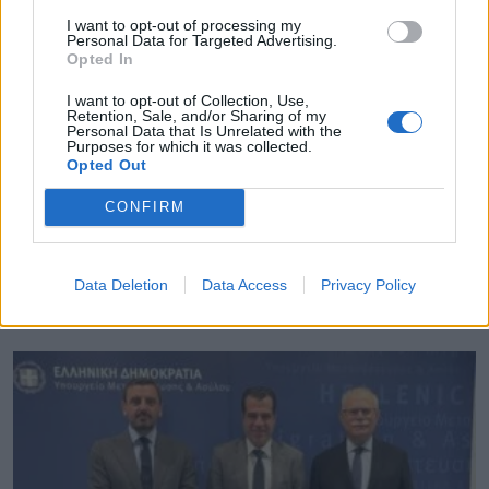
Καστοριά: Ενημερωτικές δράσεις στην
I want to opt-out of processing my
κοινότητα Ρομά
Personal Data for Targeted Advertising.
Opted In
Ξεκινούν τα δοκιμαστικά δρομολόγια της
I want to opt-out of Collection, Use,
επέκτασης του Μετρό προς την Καλαμαριά
Retention, Sale, and/or Sharing of my
Personal Data that Is Unrelated with the
Purposes for which it was collected.
TAGS:
ΠΕΡΙΦΕΡΕΙΑ ΑΝΑΤΟΛΙΚΗΣ ΜΑΚΕΔΟΝΙΑΣ ΚΑΙ
Opted Out
ΘΡΑΚΗΣ
ΠΟΛΙΤΙΣΤΙΚΗ ΚΛΗΡΟΝΟΜΙΑ
ΣΑΜΟΘΡΑΚΗ
CONFIRM
ΠΕΡΙΦΕΡΕΙΕΣ
Data Deletion
Data Access
Privacy Policy