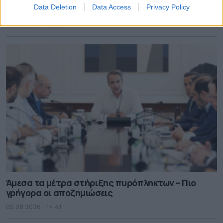
Πολύ υψηλός ο κίνδυνος πυρκαγιάς και σήμερα
Data Deletion
Data Access
Privacy Policy
στην Αττική
06.08.2026 - 08.15
Άμεσα τα μέτρα στήριξης πυρόπληκτων – Πιο
γρήγορα οι αποζημιώσεις
05.08.2026 - 14.41