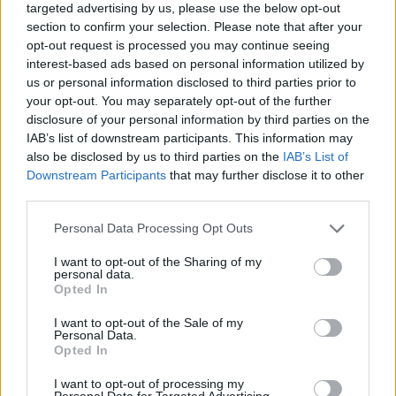
targeted advertising by us, please use the below opt-out
section to confirm your selection. Please note that after your
opt-out request is processed you may continue seeing
interest-based ads based on personal information utilized by
Νέους Αντιπεριφερειάρχες όρισε ο Νίκος
us or personal information disclosed to third parties prior to
Χαρδαλιάς
your opt-out. You may separately opt-out of the further
09.08.2026 - 11.31
disclosure of your personal information by third parties on the
IAB’s list of downstream participants. This information may
also be disclosed by us to third parties on the
IAB’s List of
Downstream Participants
that may further disclose it to other
third parties.
Personal Data Processing Opt Outs
I want to opt-out of the Sharing of my
personal data.
Opted In
I want to opt-out of the Sale of my
Personal Data.
Opted In
I want to opt-out of processing my
Σε κατάσταση κινητοποίησης Red Code και
Personal Data for Targeted Advertising.