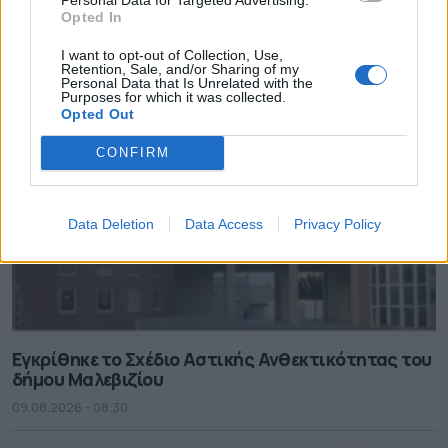
σήμερα η χώρα
Opted In
09.08.2026 - 08.46
I want to opt-out of Collection, Use,
Retention, Sale, and/or Sharing of my
Personal Data that Is Unrelated with the
Purposes for which it was collected.
Opted Out
CONFIRM
Data Deletion
Data Access
Privacy Policy
Εγκρίθηκε το Σχέδιο Αστικής Ανθεκτικότητας του
δήμου Μαλεβιζίου
09.08.2026 - 08.30