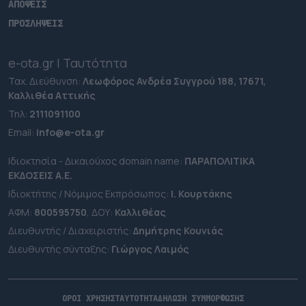
ΑΠΟΨΕΙΣ
ΠΡΟΣΛΗΨΕΙΣ
e-ota.gr | Ταυτότητα
Ταχ. Διεύθυνση:
Λεωφόρος Ανδρέα Συγγρού 188, 17671,
Καλλιθέα Αττικής
Τηλ:
2111091100
Εmail:
info@e-ota.gr
Ιδιοκτησία - Δικαιούχος domain name:
ΠΑΡΑΠΟΛΙΤΙΚΑ
ΕΚΔΟΣΕΙΣ A.E.
Ιδιοκτήτης / Νόμιμος Εκπρόσωπος:
Ι. Κουρτάκης
ΑΦΜ:
800595750
, ΔΟΥ:
Καλλιθέας
Διευθυντής / Διαχειριστής:
Δημήτρης Κουνιάς
Διευθυντής σύνταξης:
Γιώργος Λαιμός
ΟΡΟΙ ΧΡΗΣΗΣ
ΤΑΥΤΟΤΗΤΑ
ΔΗΛΩΣΗ ΣΥΜΜΟΡΦΩΣΗΣ