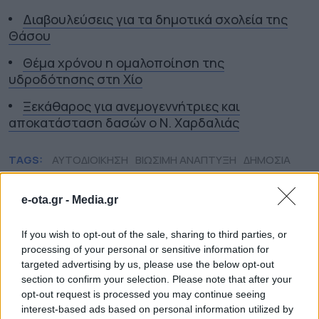
Διαβουλεύσεις για τα δημοτικά σχολεία της
Θάσου
Θέμα χρόνου η ομαλοποίηση της
υδροδότησης στη Χίο
Ξεκάθαρος για ανεμογεννήτριες και
αποκατάσταση δασών ο Ν. Χαρδαλιάς
TAGS:
ΑΥΤΟΔΙΟΙΚΗΣΗ
ΒΙΩΣΙΜΗ ΑΝΑΠΤΥΞΗ
ΔΗΜΟΣΙΑ
ΔΙΑΒΟΥΛΕΥΣΗ
ΔΩΔΕΚΑΝΗΣΑ
ΕΙΔΙΚΟ ΧΩΡΟΤΑΞΙΚΟ ΠΛΑΙΣΙΟ
ΤΟΥΡΙΣΜΟΥ
ΕΧΠ-Τ
ΚΥΚΛΑΔΕΣ
ΠΕΡΙΦΕΡΕΙΑ ΝΟΤΙΟΥ
e-ota.gr -
Media.gr
ΑΙΓΑΙΟΥ
ΠΕΡΙΦΕΡΕΙΑΚΟ
ΣΥΜΒΟΥΛΙΟ
ΤΟΥΡΙΣΜΟΣ
ΤΟΥΡΙΣΤΙΚΕΣ
If you wish to opt-out of the sale, sharing to third parties, or
ΕΠΕΝΔΥΣΕΙΣ
ΤΟΥΡΙΣΤΙΚΗ ΑΝΑΠΤΥΞΗ
ΦΟΡΕΙΣ ΝΟΤΙΟΥ
processing of your personal or sensitive information for
ΑΙΓΑΙΟΥ
ΧΩΡΟΤΑΞΙΚΟ ΤΟΥΡΙΣΜΟΥ
targeted advertising by us, please use the below opt-out
section to confirm your selection. Please note that after your
opt-out request is processed you may continue seeing
interest-based ads based on personal information utilized by
ΠΕΡΙΦΕΡΕΙΕΣ