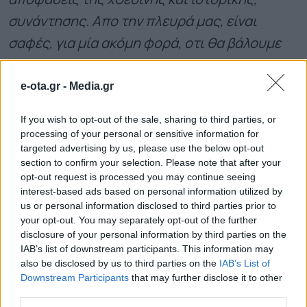
συνάντησης. Απο την πλευρά μας, είναι
σαφές, για μία ακόμη φορά, οτι θα βάλουμε
πλάτη σε όλο αυτό το σχέδιο όπου και όπως
μας ζητηθεί απο το Υπουργείο Δικαιοσύνης.
e-ota.gr -
Media.gr
Άλλωστε, αυτό στην Περιφέρεια Νοτίου
If you wish to opt-out of the sale, sharing to third parties, or
Αιγαίου είναι καθημερινή πρακτική”.
processing of your personal or sensitive information for
targeted advertising by us, please use the below opt-out
section to confirm your selection. Please note that after your
ΟΛΕΣ ΟΙ ΕΙΔΗΣΕΙΣ
opt-out request is processed you may continue seeing
interest-based ads based on personal information utilized by
657.000 ευρώ για 9 παιδικές χαρές στον Δήμο
us or personal information disclosed to third parties prior to
Πύργου
your opt-out. You may separately opt-out of the further
disclosure of your personal information by third parties on the
Καστοριά: Ενημερωτικές δράσεις στην
IAB’s list of downstream participants. This information may
κοινότητα Ρομά
also be disclosed by us to third parties on the
IAB’s List of
Downstream Participants
that may further disclose it to other
Ξεκινούν τα δοκιμαστικά δρομολόγια της
third parties.
επέκτασης του Μετρό προς την Καλαμαριά