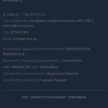
ΠΡΟΣΛΗΨΕΙΣ
e-ota.gr | Ταυτότητα
Ταχ. Διεύθυνση:
Λεωφόρος Ανδρέα Συγγρού 188, 17671,
Καλλιθέα Αττικής
Τηλ:
2111091100
Εmail:
info@e-ota.gr
Ιδιοκτησία - Δικαιούχος domain name:
ΠΑΡΑΠΟΛΙΤΙΚΑ
ΕΚΔΟΣΕΙΣ A.E.
Ιδιοκτήτης / Νόμιμος Εκπρόσωπος:
Ι. Κουρτάκης
ΑΦΜ:
800595750
, ΔΟΥ:
Καλλιθέας
Διευθυντής / Διαχειριστής:
Δημήτρης Κουνιάς
Διευθυντής σύνταξης:
Γιώργος Λαιμός
ΟΡΟΙ ΧΡΗΣΗΣ
ΤΑΥΤΟΤΗΤΑ
ΔΗΛΩΣΗ ΣΥΜΜΟΡΦΩΣΗΣ