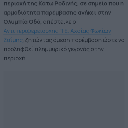
περιοχή της Κάτω Ροδινής, σε σημείο που η
αρμοδιότητα παρέμβασης ανήκει στην
Ολυμπία Οδό,
απέστειλε ο
Αντιπεριφερειάρχης Π.Ε. Αχαΐας Φωκίων
Ζαΐμης
, ζητώντας άμεση παρέμβαση ώστε να
προληφθεί πλημμυρικό γεγονός στην
περιοχή.