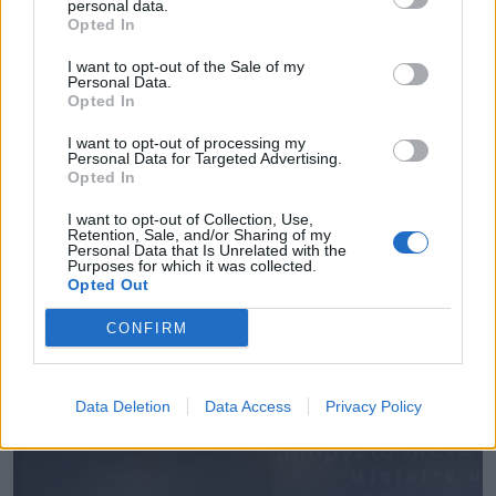
personal data.
Opted In
I want to opt-out of the Sale of my
Personal Data.
Opted In
I want to opt-out of processing my
Personal Data for Targeted Advertising.
Opted In
I want to opt-out of Collection, Use,
Retention, Sale, and/or Sharing of my
Personal Data that Is Unrelated with the
Purposes for which it was collected.
Opted Out
Ξεκινούν οι αυτοψίες στις πληγείσες κατοικίες
CONFIRM
και επιχειρήσεις στα Μέγαρα
06.08.2026 - 12.10
Data Deletion
Data Access
Privacy Policy