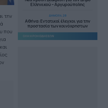
Ελληνικού – Αργυρούπολης
αι την
ΔΗΜΟΙ
14.28
Αθήνα: Εντατικοί έλεγχοι για την
ιά
προστασία των κοινόχρηστων
χώρων
υ που
ΟΛΗ Η ΡΟΗ ΕΙΔΗΣΕΩΝ
για
ΕΠΙΚΑΙΡΟΤΗΤΑ
14.18
και
Αυτοψία Μενδώνη στα Αιγόσθενα,
στο Πόρτο Γερμενό
ίος
ον
ΠΕΡΙΦΕΡΕΙΑ ΔΥΤΙΚΗΣ ΕΛΛΑΔΑΣ
13.25
Άμεσα η αντικατάσταση του
μετεωρολογικού σταθμού στην
Αιγιάλεια
ΔΗΜΟΙ
13.10
Συνεργασία ΔΕΥΑ Μετεώρων και
Λάρισας για επαρκές και καθαρό
νερό