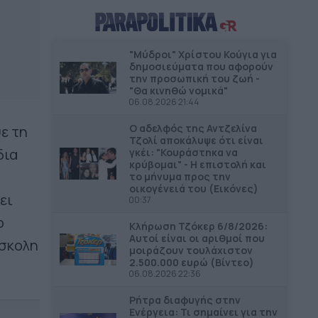
ΔΗΜΟΙ
12.10
Ξεκινούν οι αυτοψίες στις
πληγείσες κατοικίες και
"Μύδροι" Χρίστου Κούγια για
επιχειρήσεις στα Μέγαρα
δημοσιεύματα που αφορούν
την προσωπική του ζωή -
"Θα κινηθώ νομικά"
ΔΗΜΟΙ
11.54
06.08.2026 21:44
3.7 εκατ. ευρώ στον Δήμο
Ο αδελφός της Αντζελίνα
Ανδραβίδας-Κυλλήνης από το
ε τη
Τζολί αποκάλυψε ότι είναι
Ταμείο Αλληλεγγύης
δια
γκέι: "Κουράστηκα να
κρύβομαι" - Η επιστολή και
το μήνυμα προς την
ΔΗΜΟΙ
11.43
οικογένειά του (Εικόνες)
45,4 εκατ. ευρώ για την βελτίωση
ει
00:37
των υποδομών του νέου
ο
αεροδρομίου Πάρου
Κλήρωση Τζόκερ 6/8/2026:
Αυτοί είναι οι αριθμοί που
ύσκολη
μοιράζουν τουλάχιστον
ΠΕΡΙΦΕΡΕΙΑ ΑΝΑΤΟΛΙΚΗΣ ΜΑΚΕΔΟΝΙΑΣ &
11.34
2.500.000 ευρώ (Βίντεο)
ΘΡΑΚΗΣ
06.08.2026 22:36
Νέος φωτισμός LED στο οδικό
δίκτυο της Περιφέρειας ΑΜΘ –
Ρήτρα διαφυγής στην
Ενέργεια: Τι σημαίνει για την