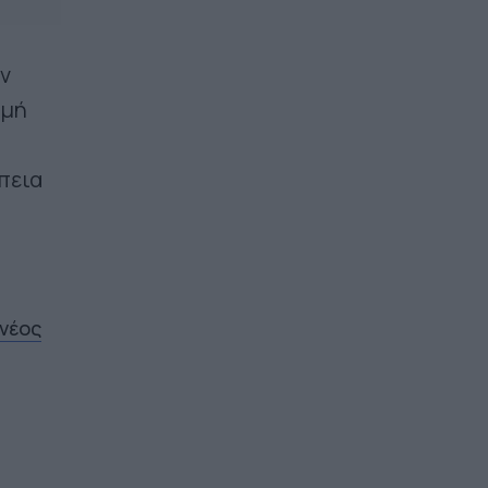
ν
ομή
έπεια
 νέος