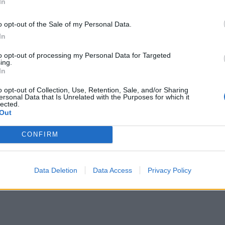
In
, αναγνωρίζοντας τη διαχρονική συμβολή και το
ια την περιοχή. Η πλήρης ανακατασκευή και
o opt-out of the Sale of my Personal Data.
In
 δρόμου, από τη διασταύρωση Καλαβρύτων –
ν Τοπική Κοινότητα Κέρτεζης, αναμένεται να
to opt-out of processing my Personal Data for Targeted
ing.
τικά την καθημερινότητα των κατοίκων και να
In
σφαλή πρόσβαση στην περιοχή.
o opt-out of Collection, Use, Retention, Sale, and/or Sharing
ersonal Data that Is Unrelated with the Purposes for which it
lected.
Out
CONFIRM
Data Deletion
Data Access
Privacy Policy