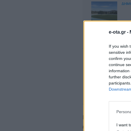
ΔΗΜ
Oλο
Μα
e-ota.gr -
If you wish 
sensitive in
confirm you
ΔΗΜ
continue se
information 
further disc
Καβ
participants
τρ
Downstream 
Persona
Ιδιαίτερο συμβολ
I want t
ενημερώσει προσω