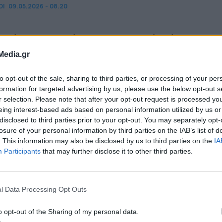
ΟΙ
09.05.2026 - 08.20
καίνουργιος στίβος στο Δημοτικό Στάδιο
ρκοπούλου
Media.gr
to opt-out of the sale, sharing to third parties, or processing of your per
formation for targeted advertising by us, please use the below opt-out s
r selection. Please note that after your opt-out request is processed y
ΟΙ
09.05.2026 - 08.15
eing interest-based ads based on personal information utilized by us or
disclosed to third parties prior to your opt-out. You may separately opt-
losure of your personal information by third parties on the IAB’s list of
άλα: Σε εξέλιξη οι εργασίες για την κατασκευή
. This information may also be disclosed by us to third parties on the
IA
ιών σημαντικών έργων υποδομής
Participants
that may further disclose it to other third parties.
l Data Processing Opt Outs
ισμό αποκτά η απόφαση του Περιφερειάρχη να
o opt-out of the Sharing of my personal data.
πικά την οικογένεια του Παναγιώτη Τζένου για