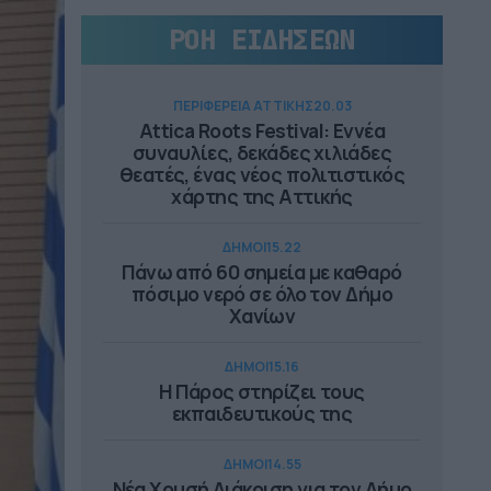
ΡΟΗ ΕΙΔΗΣΕΩΝ
ΠΕΡΙΦΕΡΕΙΑ ΑΤΤΙΚΗΣ
20.03
Attica Roots Festival: Εννέα
συναυλίες, δεκάδες χιλιάδες
θεατές, ένας νέος πολιτιστικός
χάρτης της Αττικής
ΔΗΜΟΙ
15.22
Πάνω από 60 σημεία με καθαρό
πόσιμο νερό σε όλο τον Δήμο
Χανίων
ΔΗΜΟΙ
15.16
Η Πάρος στηρίζει τους
εκπαιδευτικούς της
ΔΗΜΟΙ
14.55
Νέα Χρυσή Διάκριση για τον Δήμο