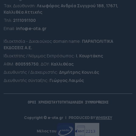
Ταχ. Διεύθυνση:
Λεωφόρος Ανδρέα Συγγρού 188, 17671,
Καλλιθέα Αττικής
Τηλ:
2111091100
Εmail:
info@e-ota.gr
Ιδιοκτησία - Δικαιούχος domain name:
ΠΑΡΑΠΟΛΙΤΙΚΑ
ΕΚΔΟΣΕΙΣ A.E.
Ιδιοκτήτης / Νόμιμος Εκπρόσωπος:
Ι. Κουρτάκης
ΑΦΜ:
800595750
, ΔΟΥ:
Καλλιθέας
Διευθυντής / Διαχειριστής:
Δημήτρης Κουνιάς
Διευθυντής σύνταξης:
Γιώργος Λαιμός
ΟΡΟΙ ΧΡΗΣΗΣ
ΤΑΥΤΟΤΗΤΑ
ΔΗΛΩΣΗ ΣΥΜΜΟΡΦΩΣΗΣ
Copyright © e-ota.gr
|
PRODUCED BY
WHISKEY
Μέλος του