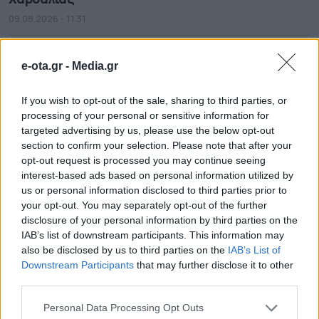
09.08.2026 - 11.31
e-ota.gr -
Media.gr
If you wish to opt-out of the sale, sharing to third parties, or
processing of your personal or sensitive information for
targeted advertising by us, please use the below opt-out
section to confirm your selection. Please note that after your
opt-out request is processed you may continue seeing
interest-based ads based on personal information utilized by
us or personal information disclosed to third parties prior to
your opt-out. You may separately opt-out of the further
disclosure of your personal information by third parties on the
IAB’s list of downstream participants. This information may
Σε κατάσταση κινητοποίησης Red Code και
also be disclosed by us to third parties on the
IAB’s List of
σήμερα η χώρα
Downstream Participants
that may further disclose it to other
09.08.2026 - 08.46
third parties.
Personal Data Processing Opt Outs