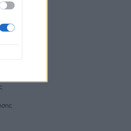
15:54
γική
 ΚΑΙ
ταν
τα
ς
κησης