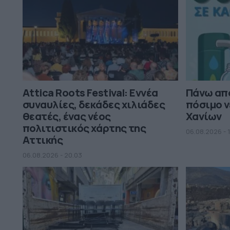
Attica Roots Festival: Εννέα
Πάνω από
συναυλίες, δεκάδες χιλιάδες
πόσιμο ν
θεατές, ένας νέος
Χανίων
πολιτιστικός χάρτης της
06.08.2026 - 
Αττικής
06.08.2026 - 20.03