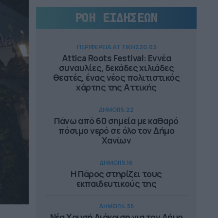
ΡΟΗ ΕΙΔΗΣΕΩΝ
ΠΕΡΙΦΕΡΕΙΑ ΑΤΤΙΚΗΣ
20.03
Attica Roots Festival: Εννέα
συναυλίες, δεκάδες χιλιάδες
θεατές, ένας νέος πολιτιστικός
χάρτης της Αττικής
ΔΗΜΟΙ
15.22
Πάνω από 60 σημεία με καθαρό
πόσιμο νερό σε όλο τον Δήμο
Χανίων
ΔΗΜΟΙ
15.16
Η Πάρος στηρίζει τους
εκπαιδευτικούς της
ΔΗΜΟΙ
14.55
Νέα Χρυσή Διάκριση για τον Δήμο