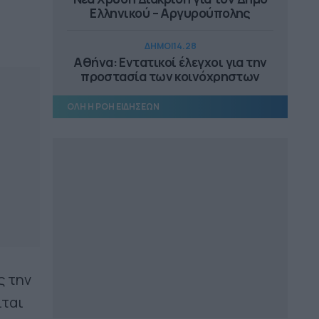
Ελληνικού – Αργυρούπολης
ΔΗΜΟΙ
14.28
Αθήνα: Εντατικοί έλεγχοι για την
προστασία των κοινόχρηστων
χώρων
ΟΛΗ Η ΡΟΗ ΕΙΔΗΣΕΩΝ
ΕΠΙΚΑΙΡΟΤΗΤΑ
14.18
Αυτοψία Μενδώνη στα Αιγόσθενα,
στο Πόρτο Γερμενό
ΠΕΡΙΦΕΡΕΙΑ ΔΥΤΙΚΗΣ ΕΛΛΑΔΑΣ
13.25
Άμεσα η αντικατάσταση του
μετεωρολογικού σταθμού στην
Αιγιάλεια
ΔΗΜΟΙ
13.10
ς την
Συνεργασία ΔΕΥΑ Μετεώρων και
Λάρισας για επαρκές και καθαρό
ίται
νερό