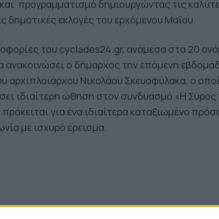
 και προγραμματισμό δημιουργώντας τις καλύτ
ις δημοτικές εκλογές του ερχόμενου Μαΐου.
φορίες του cyclades24.gr, ανάμεσα στα 20 ον
α ανακοινώσει ο δήμαρχος την επόμενη εβδομά
ου αρχιπλοιάρχου Νικολάου Σκευοφύλακα, ο οπο
σει ιδιαίτερη ώθηση στον συνδυασμό «Η Σύρος
 πρόκειται για ένα ιδιαίτερα καταξιωμένο πρό
ωνία με ισχυρό έρεισμα.