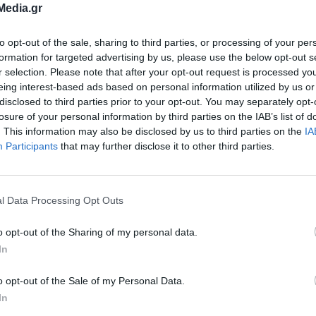
Media.gr
to opt-out of the sale, sharing to third parties, or processing of your per
formation for targeted advertising by us, please use the below opt-out s
r selection. Please note that after your opt-out request is processed y
eing interest-based ads based on personal information utilized by us or
disclosed to third parties prior to your opt-out. You may separately opt-
 σταδιοδρομία του, ο κ. Σκευοφύλακας υπήρξε
losure of your personal information by third parties on the IAB’s list of
Σύρο (2010-2014) και παλαιότερα στην Σαντορί
. This information may also be disclosed by us to third parties on the
IA
Participants
that may further disclose it to other third parties.
την Σάμο, με Λιμενικές αρχές δικαιοδοσίας την 
Φούρνους με εξαιρετικό έργο και άκρως επιτυχημ
l Data Processing Opt Outs
o opt-out of the Sharing of my personal data.
ε Διοικητής στην Ακαδημία Εμπορικού Ναυτικού
In
και στην Αλβανία, ως Σύνδεσμος Αξιωματικός 
o opt-out of the Sale of my Personal Data.
ράμματος Αναπτυξιακής Συνεργασίας (HELLENIC
In