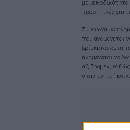
με μεθοδικότητα
προοπτικές για τ
Σύμφωνα με πληρο
που αναμένεται ν
βρίσκεται αυτό τ
αναμένεται να δώ
αξίζουμε», καθώς
στην τοπική κοιν