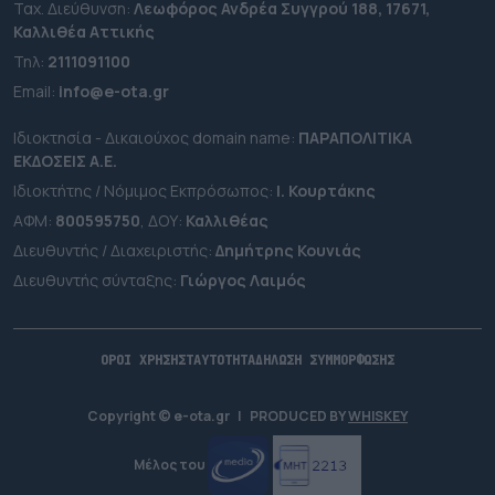
Ταχ. Διεύθυνση:
Λεωφόρος Ανδρέα Συγγρού 188, 17671,
Καλλιθέα Αττικής
Τηλ:
2111091100
Εmail:
info@e-ota.gr
Ιδιοκτησία - Δικαιούχος domain name:
ΠΑΡΑΠΟΛΙΤΙΚΑ
ΕΚΔΟΣΕΙΣ A.E.
Ιδιοκτήτης / Νόμιμος Εκπρόσωπος:
Ι. Κουρτάκης
ΑΦΜ:
800595750
, ΔΟΥ:
Καλλιθέας
Διευθυντής / Διαχειριστής:
Δημήτρης Κουνιάς
Διευθυντής σύνταξης:
Γιώργος Λαιμός
ΟΡΟΙ ΧΡΗΣΗΣ
ΤΑΥΤΟΤΗΤΑ
ΔΗΛΩΣΗ ΣΥΜΜΟΡΦΩΣΗΣ
Copyright © e-ota.gr
|
PRODUCED BY
WHISKEY
Μέλος του