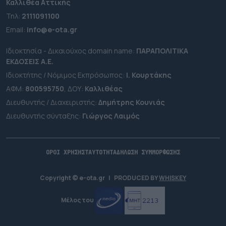
Καλλιθέα Αττικής
Τηλ:
2111091100
Εmail:
info@e-ota.gr
Ιδιοκτησία - Δικαιούχος domain name:
ΠΑΡΑΠΟΛΙΤΙΚΑ
ΕΚΔΟΣΕΙΣ A.E.
Ιδιοκτήτης / Νόμιμος Εκπρόσωπος:
Ι. Κουρτάκης
ΑΦΜ:
800595750
, ΔΟΥ:
Καλλιθέας
Διευθυντής / Διαχειριστής:
Δημήτρης Κουνιάς
Διευθυντής σύνταξης:
Γιώργος Λαιμός
ΟΡΟΙ ΧΡΗΣΗΣ
ΤΑΥΤΟΤΗΤΑ
ΔΗΛΩΣΗ ΣΥΜΜΟΡΦΩΣΗΣ
Copyright © e-ota.gr
|
PRODUCED BY
WHISKEY
Μέλος του