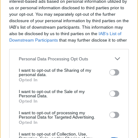
interest-based ads based on personal information utilized by
us or personal information disclosed to third parties prior to
Β΄ ΑΘΗΝΩΝ
your opt-out. You may separately opt-out of the further
disclosure of your personal information by third parties on the
IAB’s list of downstream participants. This information may
also be disclosed by us to third parties on the
IAB’s List of
Downstream Participants
that may further disclose it to other
third parties.
Personal Data Processing Opt Outs
I want to opt-out of the Sharing of my
personal data.
Opted In
I want to opt-out of the Sale of my
Personal Data.
Opted In
I want to opt-out of processing my
Ενεργειακή αναβάθμιση του Κλειστού «Τιμόθεος
Personal Data for Targeted Advertising.
Ευγενικός»
Opted In
10.08.2026 - 11.34
I want to opt-out of Collection, Use,