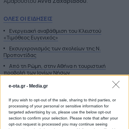
Αμαρουσίου
Άννα Ζαχαριάδου
.
ΟΛΕΣ ΟΙ ΕΙΔΗΣΕΙΣ
Ενεργειακή αναβάθμιση του Κλειστού
«Τιμόθεος Ευγενικός»
Εκσυγχρονισμός των σχολείων της Ν.
Προποντίδας
Από τη Ρώμη, στην Αθήνα η τουριστική
προβολή των Ιονίων Νήσων
e-ota.gr -
Media.gr
TAGS:
ΑΝΑΚΟΙΝΩΣΗ
ΣΥΝΔΥΑΣΜΟΥ
ΑΥΤΟΔΙΟΙΚΗΣΗ
ΑΥΤΟΔΙΟΙΚΗΤΙΚΕΣ
ΕΚΛΟΓΕΣ
ΔΗΜΟΣ ΑΜΑΡΟΥΣΙΟΥ
ΘΟΔΩΡΟΣ
If you wish to opt-out of the sale, sharing to third parties, or
ΑΜΠΑΤΖΟΓΛΟΥ
processing of your personal or sensitive information for
ΝΔ
ΟΝΝΕΔ
ΤΟΠΙΚΗ
targeted advertising by us, please use the below opt-out
ΑΥΤΟΔΙΟΙΚΗΣΗ
ΥΠΟΨΗΦΙΟΣ ΔΗΜΑΡΧΟΣ
section to confirm your selection. Please note that after your
opt-out request is processed you may continue seeing