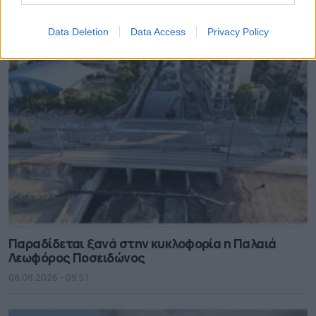
αποκατάσταση δασών ο Ν. Χαρδαλιάς
08.08.2026 - 10.45
Data Deletion
Data Access
Privacy Policy
Παραδίδεται ξανά στην κυκλοφορία η Παλαιά
Λεωφόρος Ποσειδώνος
08.08.2026 - 09.51