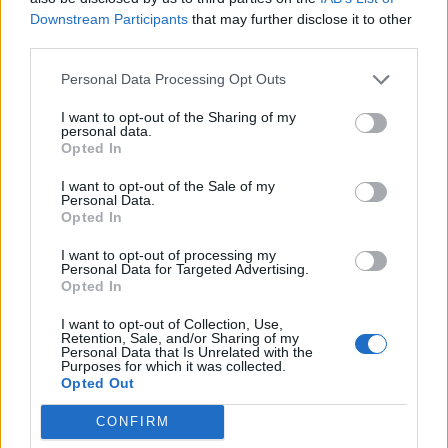
Downstream Participants
that may further disclose it to other
third parties.
Θέμα χρόνου η ομαλοποίηση της υδροδότησης
Personal Data Processing Opt Outs
στη Χίο
08.08.2026 - 12.08
I want to opt-out of the Sharing of my
personal data.
Opted In
I want to opt-out of the Sale of my
Personal Data.
Opted In
I want to opt-out of processing my
Personal Data for Targeted Advertising.
Opted In
I want to opt-out of Collection, Use,
Retention, Sale, and/or Sharing of my
Personal Data that Is Unrelated with the
Purposes for which it was collected.
Opted Out
CONFIRM
Ξεκάθαρος για ανεμογεννήτριες και