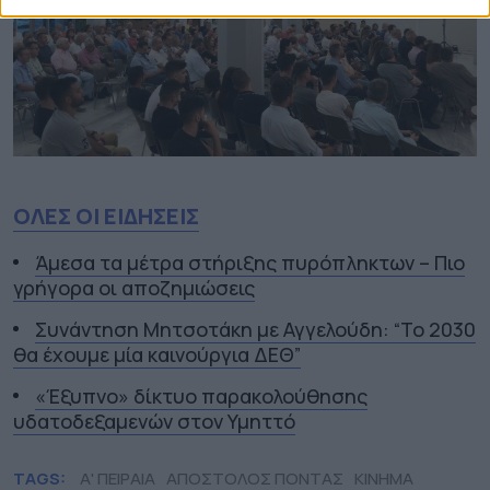
ΟΛΕΣ ΟΙ ΕΙΔΗΣΕΙΣ
Άμεσα τα μέτρα στήριξης πυρόπληκτων – Πιο
γρήγορα οι αποζημιώσεις
Συνάντηση Μητσοτάκη με Αγγελούδη: “Το 2030
θα έχουμε μία καινούργια ΔΕΘ”
«Έξυπνο» δίκτυο παρακολούθησης
υδατοδεξαμενών στον Υμηττό
TAGS:
Α' ΠΕΙΡΑΙΑ
ΑΠΟΣΤΟΛΟΣ ΠΟΝΤΑΣ
ΚΙΝΗΜΑ