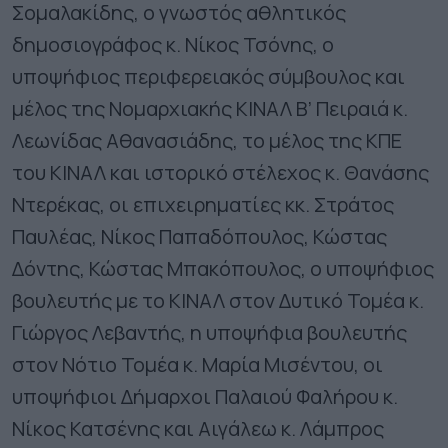
Σομαλακίδης, ο γνωστός αθλητικός
δημοσιογράφος κ. Νίκος Τσόνης, ο
υποψήφιος περιφερειακός σύμβουλος και
μέλος της Νομαρχιακής ΚΙΝΑΛ Β’ Πειραιά κ.
Λεωνίδας Αθανασιάδης, το μέλος της ΚΠΕ
του ΚΙΝΑΛ και ιστορικό στέλεχος κ. Θανάσης
Ντερέκας, οι επιχειρηματίες κκ. Στράτος
Παυλέας, Νίκος Παπαδόπουλος, Κώστας
Δόντης, Κώστας Μπακόπουλος, ο υποψήφιος
βουλευτής με το ΚΙΝΑΛ στον Δυτικό Τομέα κ.
Γιώργος Λεβαντής, η υποψήφια βουλευτής
στον Νότιο Τομέα κ. Μαρία Μισέντου, οι
υποψήφιοι Δήμαρχοι Παλαιού Φαλήρου κ.
Νίκος Κατσένης και Αιγάλεω κ. Λάμπρος