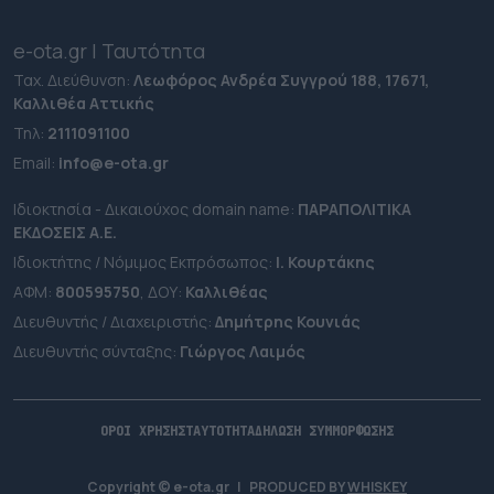
e-ota.gr | Ταυτότητα
Ταχ. Διεύθυνση:
Λεωφόρος Ανδρέα Συγγρού 188, 17671,
Καλλιθέα Αττικής
Τηλ:
2111091100
Εmail:
info@e-ota.gr
Ιδιοκτησία - Δικαιούχος domain name:
ΠΑΡΑΠΟΛΙΤΙΚΑ
ΕΚΔΟΣΕΙΣ A.E.
Ιδιοκτήτης / Νόμιμος Εκπρόσωπος:
Ι. Κουρτάκης
ΑΦΜ:
800595750
, ΔΟΥ:
Καλλιθέας
Διευθυντής / Διαχειριστής:
Δημήτρης Κουνιάς
Διευθυντής σύνταξης:
Γιώργος Λαιμός
ΟΡΟΙ ΧΡΗΣΗΣ
ΤΑΥΤΟΤΗΤΑ
ΔΗΛΩΣΗ ΣΥΜΜΟΡΦΩΣΗΣ
Copyright © e-ota.gr
|
PRODUCED BY
WHISKEY