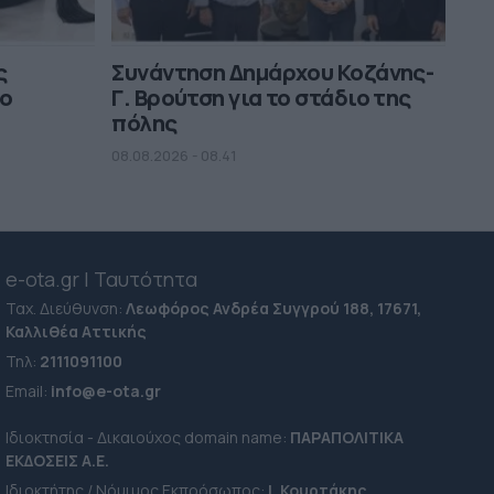
ς
Συνάντηση Δημάρχου Κοζάνης-
μο
Γ. Βρούτση για το στάδιο της
πόλης
08.08.2026 - 08.41
e-ota.gr | Ταυτότητα
Ταχ. Διεύθυνση:
Λεωφόρος Ανδρέα Συγγρού 188, 17671,
Καλλιθέα Αττικής
Τηλ:
2111091100
Εmail:
info@e-ota.gr
Ιδιοκτησία - Δικαιούχος domain name:
ΠΑΡΑΠΟΛΙΤΙΚΑ
ΕΚΔΟΣΕΙΣ A.E.
Ιδιοκτήτης / Νόμιμος Εκπρόσωπος:
Ι. Κουρτάκης