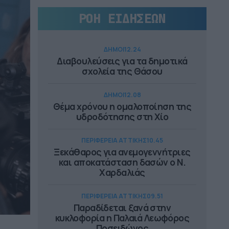
ΡΟΗ ΕΙΔΗΣΕΩΝ
ΔΗΜΟΙ
12.24
Διαβουλεύσεις για τα δημοτικά
σχολεία της Θάσου
ΔΗΜΟΙ
12.08
Θέμα χρόνου η ομαλοποίηση της
υδροδότησης στη Χίο
ΠΕΡΙΦΕΡΕΙΑ ΑΤΤΙΚΗΣ
10.45
Ξεκάθαρος για ανεμογεννήτριες
και αποκατάσταση δασών ο Ν.
Χαρδαλιάς
ΠΕΡΙΦΕΡΕΙΑ ΑΤΤΙΚΗΣ
09.51
Παραδίδεται ξανά στην
κυκλοφορία η Παλαιά Λεωφόρος
Ποσειδώνος