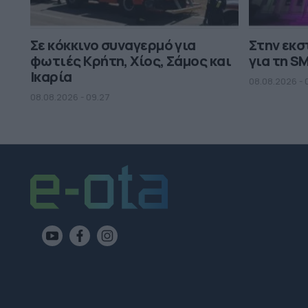
Σε κόκκινο συναγερμό για
Στην εκ
φωτιές Κρήτη, Χίος, Σάμος και
για τη S
Ικαρία
08.08.2026 - 
08.08.2026 - 09.27