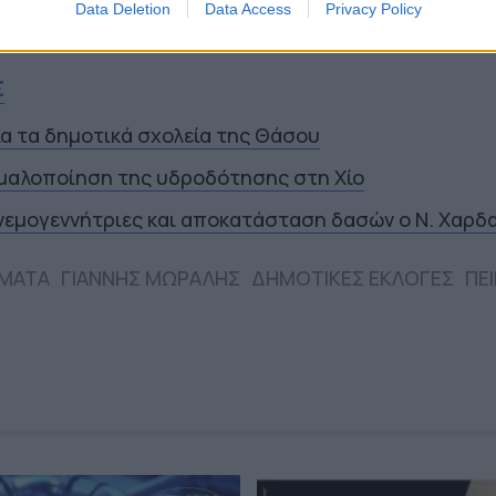
Data Deletion
Data Access
Privacy Policy
Σ
ια τα δημοτικά σχολεία της Θάσου
μαλοποίηση της υδροδότησης στη Χίο
νεμογεννήτριες και αποκατάσταση δασών ο Ν. Χαρδ
ΜΑΤΑ
ΓΙΑΝΝΗΣ ΜΩΡΑΛΗΣ
ΔΗΜΟΤΙΚΕΣ ΕΚΛΟΓΕΣ
ΠΕΙ