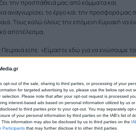
ζει την προσπάθειά μας από κόμματα και
να αναγνωρίσει το έργο και την προσφορά μας 
ραιά. Τους καλώ όλους την επόμενη Κυριακή να έ
ικό αποτέλεσμα.
 Πειραιά είπε: «Είμαστε εδώ για να ενώσουμε τ
την στήριξη της κοινωνίας,θα απευθυνθούμε σε
υ Πειραιά και όχι σε παρατάξεις.»
Media.gr
to opt-out of the sale, sharing to third parties, or processing of your per
formation for targeted advertising by us, please use the below opt-out s
r selection. Please note that after your opt-out request is processed y
eing interest-based ads based on personal information utilized by us or
disclosed to third parties prior to your opt-out. You may separately opt-
losure of your personal information by third parties on the IAB’s list of
. This information may also be disclosed by us to third parties on the
IA
Participants
that may further disclose it to other third parties.