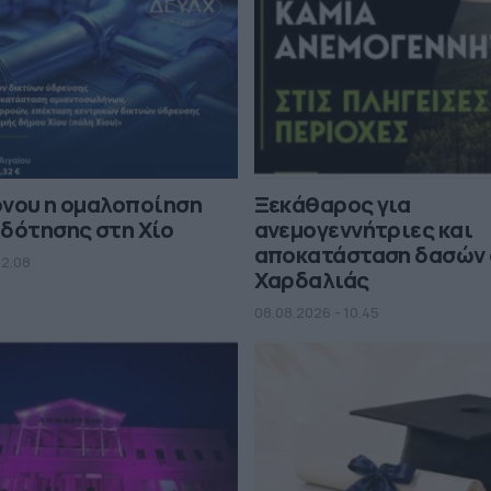
όνου η ομαλοποίηση
Ξεκάθαρος για
δότησης στη Χίο
ανεμογεννήτριες και
αποκατάσταση δασών 
12.08
Χαρδαλιάς
08.08.2026 - 10.45