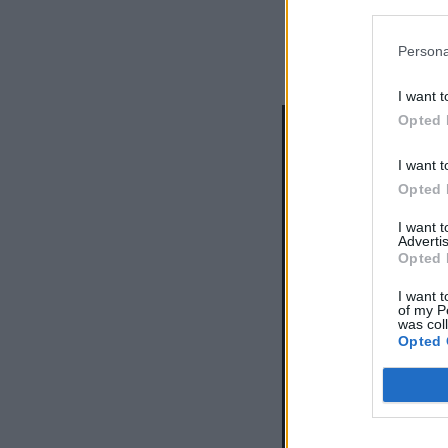
Persona
I want t
Opted 
I want t
Opted 
I want 
Advertis
Opted 
I want t
of my P
was col
Opted 