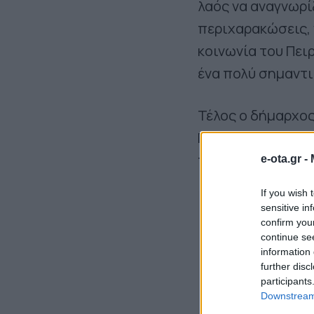
λαός να αναγνωρί
περιχαρακώσεις, 
κοινωνία του Πει
ένα πολύ σημαντ
Τέλος ο δήμαρχος
Πειραιά, ζητάμε 
τους κατοίκους το
e-ota.gr -
If you wish 
sensitive in
confirm you
continue se
information 
further disc
participants
Downstream 