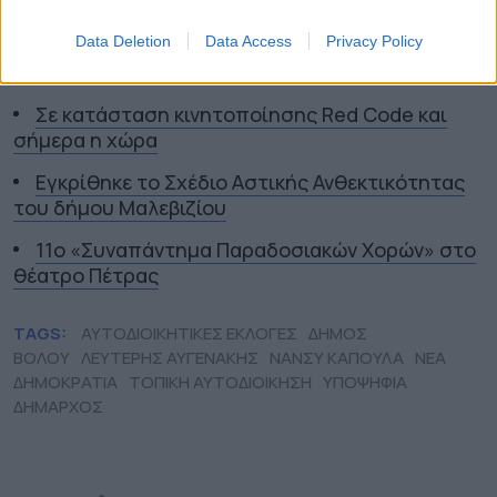
Data Deletion
Data Access
Privacy Policy
ΟΛΕΣ ΟΙ ΕΙΔΗΣΕΙΣ
Σε κατάσταση κινητοποίησης Red Code και
σήμερα η χώρα
Εγκρίθηκε το Σχέδιο Αστικής Ανθεκτικότητας
του δήμου Μαλεβιζίου
11ο «Συναπάντημα Παραδοσιακών Χορών» στο
θέατρο Πέτρας
TAGS:
ΑΥΤΟΔΙΟΙΚΗΤΙΚΕΣ ΕΚΛΟΓΕΣ
ΔΗΜΟΣ
ΒΟΛΟΥ
ΛΕΥΤΕΡΗΣ ΑΥΓΕΝΑΚΗΣ
ΝΑΝΣΥ ΚΑΠΟΥΛΑ
ΝΕΑ
ΔΗΜΟΚΡΑΤΙΑ
ΤΟΠΙΚΗ ΑΥΤΟΔΙΟΙΚΗΣΗ
ΥΠΟΨΗΦΙΑ
ΔΗΜΑΡΧΟΣ