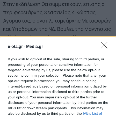
Στην εκδήλωση θα συμμετέχουν, επίσης ο
περιφερειάρχης Θεσσαλίας κ. Κώστας
Αγοραστός, ο αναπλ. τομεάρχης Μεταφορών
και Υποδομών της ΝΔ, Βουλευτής Μαγνησίας
κ. Χρήστος Μπουκώρος, τα μέλη της
Επιτροπής για την Προετοιμασία των
e-ota.gr -
Media.gr
Εκλογών για την Τοπική Αυτοδιοίκηση κ.
If you wish to opt-out of the sale, sharing to third parties, or
Κώστας Τζανακούλης τ. δήμαρχος
processing of your personal or sensitive information for
Λαρισαίων, και κ. Μιχ. Ι. Σταυριανουδάκης
targeted advertising by us, please use the below opt-out
section to confirm your selection. Please note that after your
Δήμαρχος Δήμου Δάφνης – Υμηττού, μέλος
opt-out request is processed you may continue seeing
της Πολιτικής Επιτροπής ΝΔ.
interest-based ads based on personal information utilized by
us or personal information disclosed to third parties prior to
your opt-out. You may separately opt-out of the further
disclosure of your personal information by third parties on the
IAB’s list of downstream participants. This information may
also be disclosed by us to third parties on the
IAB’s List of