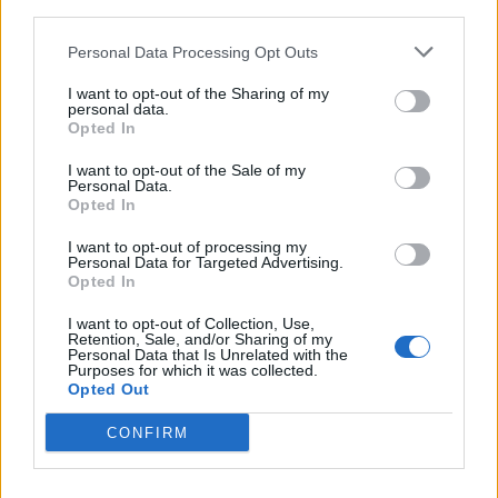
third parties.
Personal Data Processing Opt Outs
I want to opt-out of the Sharing of my
personal data.
Πάνω από 60 σημεία με καθαρό πόσιμο νερό σε
Opted In
όλο τον Δήμο Χανίων
06.08.2026 - 15.22
I want to opt-out of the Sale of my
Personal Data.
Opted In
I want to opt-out of processing my
Personal Data for Targeted Advertising.
Opted In
I want to opt-out of Collection, Use,
Retention, Sale, and/or Sharing of my
Personal Data that Is Unrelated with the
Purposes for which it was collected.
Opted Out
CONFIRM