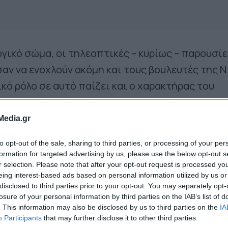
ογικό σώμα, οι τηλεοπτικές – κυρίως – παρουσίε
σαν να ενοχλούν ακόμη και τους βουλευτές της Ν.
κό ρόλο σε αυτό παίζει και ο χαρακτήρας του
στον οποίο πλέον πέραν την αλαζονείας, κυριαρχ
ριστία.
Media.gr
to opt-out of the sale, sharing to third parties, or processing of your per
 κόστος για την ΝΔ και προσωπικά για τον Κυρι
formation for targeted advertising by us, please use the below opt-out s
τις εμφανίσεις του αναπληρωτή εκπροσώπου τ
r selection. Please note that after your opt-out request is processed y
eing interest-based ads based on personal information utilized by us or
ντίνου Κυρανάκη.
disclosed to third parties prior to your opt-out. You may separately opt-
losure of your personal information by third parties on the IAB’s list of
. This information may also be disclosed by us to third parties on the
IA
Participants
that may further disclose it to other third parties.