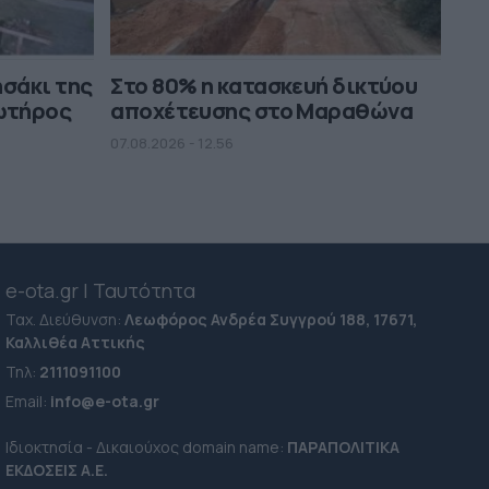
ησάκι της
Στο 80% η κατασκευή δικτύου
ωτήρος
αποχέτευσης στο Μαραθώνα
07.08.2026 - 12.56
e-ota.gr | Ταυτότητα
Ταχ. Διεύθυνση:
Λεωφόρος Ανδρέα Συγγρού 188, 17671,
Καλλιθέα Αττικής
Τηλ:
2111091100
Εmail:
info@e-ota.gr
Ιδιοκτησία - Δικαιούχος domain name:
ΠΑΡΑΠΟΛΙΤΙΚΑ
ΕΚΔΟΣΕΙΣ A.E.