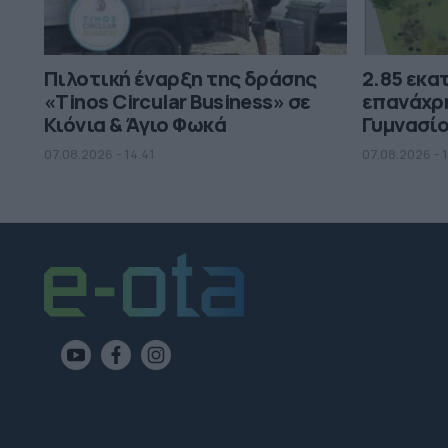
Πιλοτική έναρξη της δράσης
2.85 εκατ
«Tinos Circular Business» σε
επανάχρ
Κιόνια & Άγιο Φωκά
Γυμνασί
07.08.2026 - 14.41
07.08.2026 - 