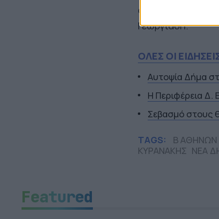
σε ένα πολιτικό 
Γεωργιάδη.
ΟΛΕΣ ΟΙ ΕΙΔΗΣΕΙ
Αυτοψία Δήμα στ
Η Περιφέρεια Δ.
Σεβασμό στους θ
TAGS:
Β ΑΘΗΝΩΝ
ΚΥΡΑΝΑΚΗΣ
ΝΕΑ Δ
Featured