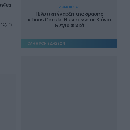
ηθεί
ΔΗΜΟΙ
14.41
Πιλοτική έναρξη της δράσης
«Tinos Circular Business» σε Κιόνια
ης, η
& Άγιο Φωκά
ΔΗΜΟΙ
14.23
ΟΛΗ Η ΡΟΗ ΕΙΔΗΣΕΩΝ
2.85 εκατ. ευρώ για την
επανάχρηση του Παλαιού
ς
Γυμνασίου Πύλου
ΔΗΜΟΙ
13.06
Βανδαλισμοί στο εκκλησάκι της
Μεταμόρφωσης του Σωτήρος
ΔΗΜΟΙ
12.56
Στο 80% η κατασκευή δικτύου
αποχέτευσης στο Μαραθώνα
ΔΗΜΟΙ
12.39
Αναστολή λειτουργίας όλων των