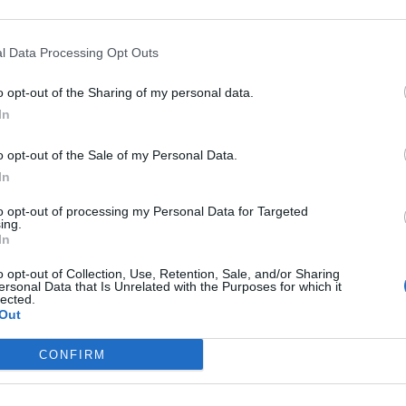
l Data Processing Opt Outs
o opt-out of the Sharing of my personal data.
In
o opt-out of the Sale of my Personal Data.
In
to opt-out of processing my Personal Data for Targeted
ο τελευταίος ανήκει στην κατηγορία των προσ
ing.
In
γάλει μπροστά από τις κάμερες η νέα ηγεσία της
o opt-out of Collection, Use, Retention, Sale, and/or Sharing
ντιληφθεί κανείς, το μέγεθος της επικοινωνιακή
ersonal Data that Is Unrelated with the Purposes for which it
lected.
Out
CONFIRM
ης, προφανώς υπό το άγχος της εκλογής του, α
ι μετεξελιχθεί (τουλάχιστον στο δημόσιο λόγο 