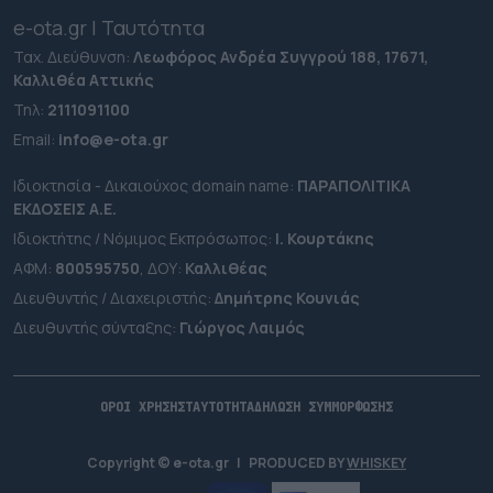
e-ota.gr | Ταυτότητα
Ταχ. Διεύθυνση:
Λεωφόρος Ανδρέα Συγγρού 188, 17671,
Καλλιθέα Αττικής
Τηλ:
2111091100
Εmail:
info@e-ota.gr
Ιδιοκτησία - Δικαιούχος domain name:
ΠΑΡΑΠΟΛΙΤΙΚΑ
ΕΚΔΟΣΕΙΣ A.E.
Ιδιοκτήτης / Νόμιμος Εκπρόσωπος:
Ι. Κουρτάκης
ΑΦΜ:
800595750
, ΔΟΥ:
Καλλιθέας
Διευθυντής / Διαχειριστής:
Δημήτρης Κουνιάς
Διευθυντής σύνταξης:
Γιώργος Λαιμός
ΟΡΟΙ ΧΡΗΣΗΣ
ΤΑΥΤΟΤΗΤΑ
ΔΗΛΩΣΗ ΣΥΜΜΟΡΦΩΣΗΣ
Copyright © e-ota.gr
|
PRODUCED BY
WHISKEY