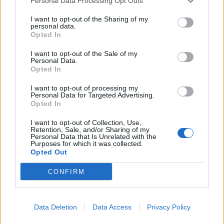
Personal Data Processing Opt Outs
I want to opt-out of the Sharing of my
personal data.
Opted In
I want to opt-out of the Sale of my
Personal Data.
Opted In
I want to opt-out of processing my
Personal Data for Targeted Advertising.
Opted In
I want to opt-out of Collection, Use,
Retention, Sale, and/or Sharing of my
Personal Data that Is Unrelated with the
Purposes for which it was collected.
Εγκρίθηκε το Σχέδιο Αστικής Ανθεκτικότητας του
Opted Out
δήμου Μαλεβιζίου
09.08.2026 - 08.30
CONFIRM
Data Deletion
Data Access
Privacy Policy