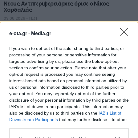
Νέους Αντιπεριφερειάρχες όρισε ο Νίκος
Χαρδαλιάς
09.08.2026 - 11.31
e-ota.gr -
Media.gr
If you wish to opt-out of the sale, sharing to third parties, or
processing of your personal or sensitive information for
targeted advertising by us, please use the below opt-out
section to confirm your selection. Please note that after your
opt-out request is processed you may continue seeing
interest-based ads based on personal information utilized by
us or personal information disclosed to third parties prior to
your opt-out. You may separately opt-out of the further
disclosure of your personal information by third parties on the
IAB’s list of downstream participants. This information may
also be disclosed by us to third parties on the
IAB’s List of
Σε κατάσταση κινητοποίησης Red Code και
Downstream Participants
that may further disclose it to other
σήμερα η χώρα
third parties.
09.08.2026 - 08.46