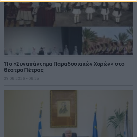
11ο «Συναπάντημα Παραδοσιακών Χορών» στο
θέατρο Πέτρας
09.08.2026 - 08.25