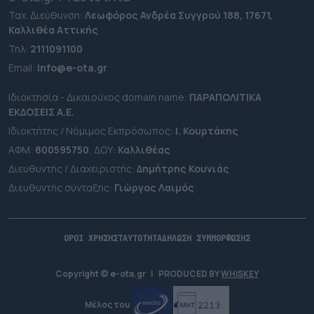
Ταχ. Διεύθυνση:
Λεωφόρος Ανδρέα Συγγρού 188, 17671,
Καλλιθέα Αττικής
Τηλ:
2111091100
Εmail:
info@e-ota.gr
Ιδιοκτησία - Δικαιούχος domain name:
ΠΑΡΑΠΟΛΙΤΙΚΑ
ΕΚΔΟΣΕΙΣ A.E.
Ιδιοκτήτης / Νόμιμος Εκπρόσωπος:
Ι. Κουρτάκης
ΑΦΜ:
800595750
, ΔΟΥ:
Καλλιθέας
Διευθυντής / Διαχειριστής:
Δημήτρης Κουνιάς
Διευθυντής σύνταξης:
Γιώργος Λαιμός
ΟΡΟΙ ΧΡΗΣΗΣ
ΤΑΥΤΟΤΗΤΑ
ΔΗΛΩΣΗ ΣΥΜΜΟΡΦΩΣΗΣ
Copyright © e-ota.gr
|
PRODUCED BY
WHISKEY
Μέλος του