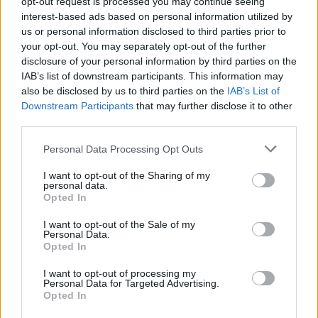
της Αττικής
opt-out request is processed you may continue seeing
interest-based ads based on personal information utilized by
06.08.2026 - 20.03
us or personal information disclosed to third parties prior to
your opt-out. You may separately opt-out of the further
disclosure of your personal information by third parties on the
IAB’s list of downstream participants. This information may
also be disclosed by us to third parties on the
IAB’s List of
Downstream Participants
that may further disclose it to other
third parties.
Personal Data Processing Opt Outs
I want to opt-out of the Sharing of my
personal data.
Opted In
I want to opt-out of the Sale of my
Personal Data.
Πάνω από 60 σημεία με καθαρό πόσιμο νερό σε
Opted In
όλο τον Δήμο Χανίων
I want to opt-out of processing my
06.08.2026 - 15.22
Personal Data for Targeted Advertising.
Opted In