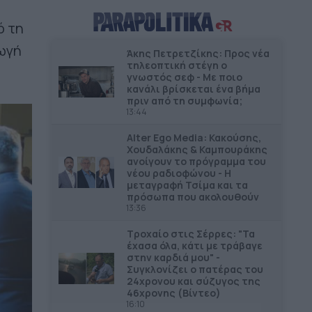
επανάχρηση του Παλαιού
Γυμνασίου Πύλου
ό τη
γωγή
Άκης Πετρετζίκης: Προς νέα
ΔΗΜΟΙ
13.06
τηλεοπτική στέγη ο
Βανδαλισμοί στο εκκλησάκι της
γνωστός σεφ - Με ποιο
Μεταμόρφωσης του Σωτήρος
κανάλι βρίσκεται ένα βήμα
πριν από τη συμφωνία;
13:44
ΔΗΜΟΙ
12.56
Στο 80% η κατασκευή δικτύου
Alter Ego Media: Κακούσης,
αποχέτευσης στο Μαραθώνα
Χουδαλάκης & Καμπουράκης
ανοίγουν το πρόγραμμα του
νέου ραδιοφώνου - Η
ΔΗΜΟΙ
12.39
μεταγραφή Τσίμα και τα
Αναστολή λειτουργίας όλων των
πρόσωπα που ακολουθούν
13:36
παιδικών χαρών στον Δήμο Πέλλας
Τροχαίο στις Σέρρες: "Τα
ΠΕΡΙΦΕΡΕΙΕΣ
12.29
έχασα όλα, κάτι με τράβαγε
Η ενίσχυση της ελληνικής
στην καρδιά μου" -
Συγκλονίζει ο πατέρας του
βιομηχανίας είναι υπόθεση
24χρονου και σύζυγος της
Περιφερειακής Ανάπτυξης
46χρονης (Βίντεο)
16:10