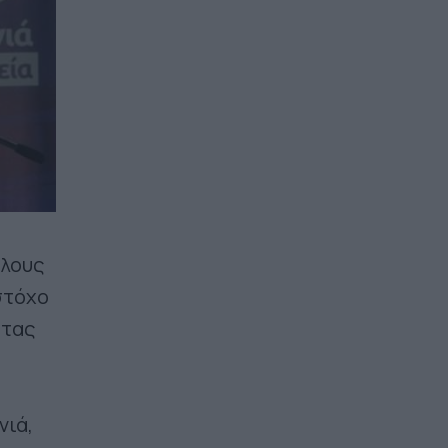
όλους
στόχο
ητας
νιά,