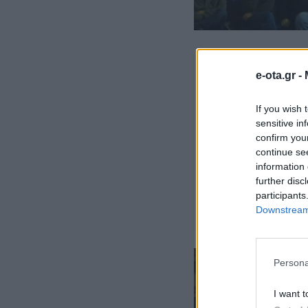
e-ota.gr -
If you wish 
sensitive in
confirm you
continue se
information 
further disc
participants
Downstream 
Persona
I want t