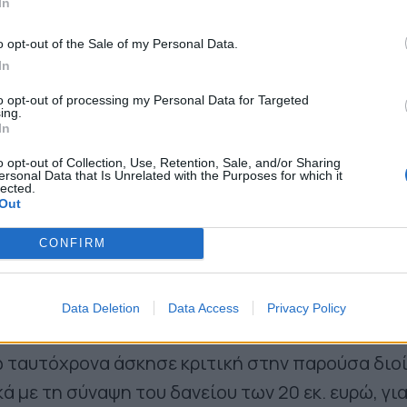
In
o opt-out of the Sale of my Personal Data.
In
to opt-out of processing my Personal Data for Targeted
ing.
In
o opt-out of Collection, Use, Retention, Sale, and/or Sharing
ersonal Data that Is Unrelated with the Purposes for which it
lected.
Out
CONFIRM
αφέρθηκε στην προσπάθεια της παράταξής του 
Data Deletion
Data Access
Privacy Policy
ίτευσης του Δημοτικού Συμβουλίου της Νέας
 ταυτόχρονα άσκησε κριτική στην παρούσα διο
ά με τη σύναψη του δανείου των 20 εκ. ευρώ, για