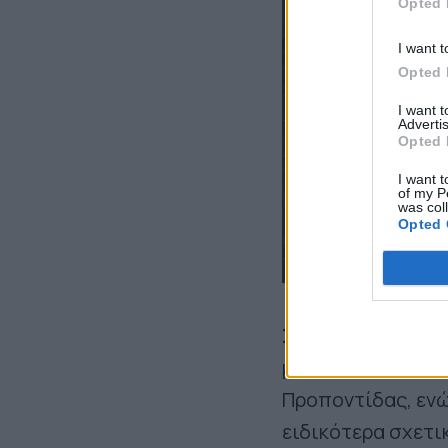
Opted 
I want t
Opted 
I want 
Advertis
Opted 
I want t
of my P
was col
Opted 
Στη συνέχεια αν
μείζονος αντιπολ
Προποντίδας, ενώ
ειδικότερα σχετικ