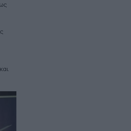
πως
ύς
 και