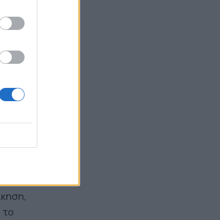
ναυαγοσώστης που έσωσε Ιταλίδα
τουρίστρια
16:35
ως
ίκηση,
 το