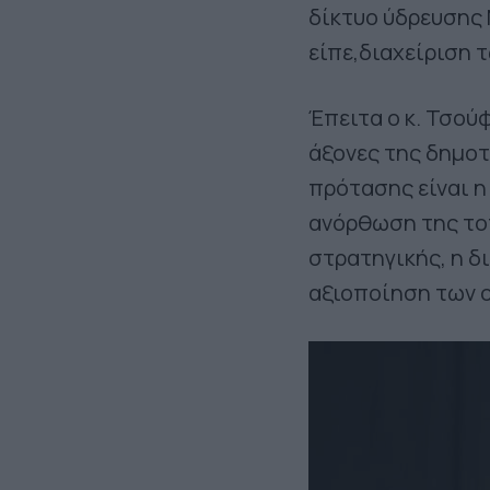
δίκτυο ύδρευσης 
είπε,διαχείριση 
Έπειτα ο κ. Τσο
άξονες της δημοτ
πρότασης είναι η
ανόρθωση της το
στρατηγικής, η δ
αξιοποίηση των ο