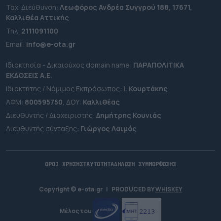
Ταχ. Διεύθυνση:
Λεωφόρος Ανδρέα Συγγρού 188, 17671,
Καλλιθέα Αττικής
Τηλ:
2111091100
Εmail:
info@e-ota.gr
Ιδιοκτησία - Δικαιούχος domain name:
ΠΑΡΑΠΟΛΙΤΙΚΑ
ΕΚΔΟΣΕΙΣ A.E.
Ιδιοκτήτης / Νόμιμος Εκπρόσωπος:
Ι. Κουρτάκης
ΑΦΜ:
800595750
, ΔΟΥ:
Καλλιθέας
Διευθυντής / Διαχειριστής:
Δημήτρης Κουνιάς
Διευθυντής σύνταξης:
Γιώργος Λαιμός
ΟΡΟΙ ΧΡΗΣΗΣ
ΤΑΥΤΟΤΗΤΑ
ΔΗΛΩΣΗ ΣΥΜΜΟΡΦΩΣΗΣ
Copyright © e-ota.gr
|
PRODUCED BY
WHISKEY
Μέλος του