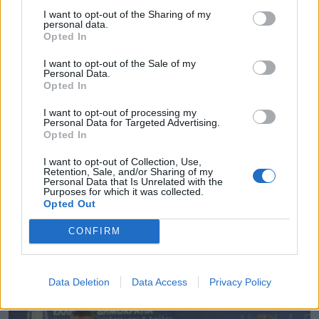
I want to opt-out of the Sharing of my
personal data.
Opted In
I want to opt-out of the Sale of my
Personal Data.
Opted In
I want to opt-out of processing my
Personal Data for Targeted Advertising.
Opted In
I want to opt-out of Collection, Use,
Retention, Sale, and/or Sharing of my
Ξεκινούν οι αυτοψίες στις πληγείσες κατοικίες
Personal Data that Is Unrelated with the
Purposes for which it was collected.
και επιχειρήσεις στα Μέγαρα
Opted Out
06.08.2026 - 12.10
CONFIRM
Data Deletion
Data Access
Privacy Policy