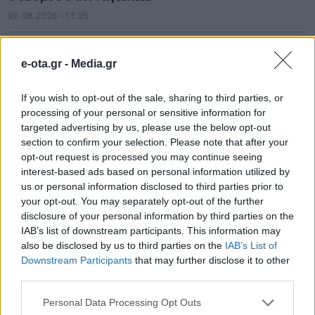
06.08.2026 - 13.25
e-ota.gr -
Media.gr
If you wish to opt-out of the sale, sharing to third parties, or
processing of your personal or sensitive information for
targeted advertising by us, please use the below opt-out
section to confirm your selection. Please note that after your
opt-out request is processed you may continue seeing
interest-based ads based on personal information utilized by
us or personal information disclosed to third parties prior to
your opt-out. You may separately opt-out of the further
disclosure of your personal information by third parties on the
IAB’s list of downstream participants. This information may
Συνεργασία ΔΕΥΑ Μετεώρων και Λάρισας για
also be disclosed by us to third parties on the
IAB’s List of
επαρκές και καθαρό νερό
Downstream Participants
that may further disclose it to other
06.08.2026 - 13.10
third parties.
Personal Data Processing Opt Outs