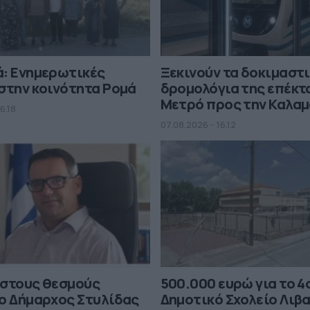
ά: Ενημερωτικές
Ξεκινούν τα δοκιμαστ
στην κοινότητα Ρομά
δρομολόγια της επέκτ
Μετρό προς την Καλα
6.18
07.08.2026 - 16.12
 στους θεσμούς
500.000 ευρώ για το 4
ο Δήμαρχος Στυλίδας
Δημοτικό Σχολείο Λιβ