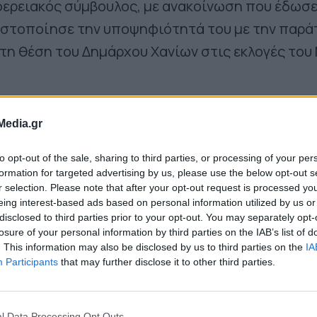
φερειακός σύμβουλος, με ανακοίνωση που έδωσε
στοποίησε την υποψηφιότητά του με την παρά
α τη θέση του Δημάρχου Χανίων στις εκλογές του
οίνωση:
Media.gr
to opt-out of the sale, sharing to third parties, or processing of your per
formation for targeted advertising by us, please use the below opt-out s
r selection. Please note that after your opt-out request is processed y
eing interest-based ads based on personal information utilized by us or
disclosed to third parties prior to your opt-out. You may separately opt-
losure of your personal information by third parties on the IAB’s list of
. This information may also be disclosed by us to third parties on the
IA
Participants
that may further disclose it to other third parties.
l Data Processing Opt Outs