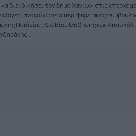
να διεκδικήσει τον δήμο Χανίων, στις επερχόμ
εκλογές, ανακοίνωσε ο περιφερειακός σύμβουλο
άρχης Παιδείας, Διά Βίου Μάθησης και Απασχόλ
νδηράκης .