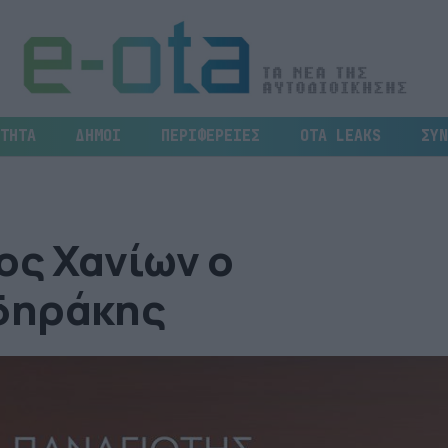
ΤΗΤΑ
ΔΗΜΟΙ
ΠΕΡΙΦΕΡΕΙΕΣ
OTA LEAKS
ΣΥΝ
ς Χανίων ο
δηράκης