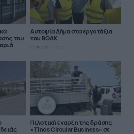
ικά
Αυτοψία Δήμα στα εργοτάξια
ασης του
του ΒΟΑΚ
μαριά
07.08.2026 - 15.57
ο
Πιλοτική έναρξη της δράσης
αδειάς
«Tinos Circular Business» σε