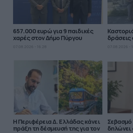
657.000 ευρώ για 9 παιδικές
Καστορι
χαρές στον Δήμο Πύργου
δράσεις 
07.08.2026 - 16.28
07.08.2026 - 1
Η Περιφέρεια Δ. Ελλάδας κάνει
Σεβασμό
πράξη τη δέσμευσή της για τον
δηλώνει 