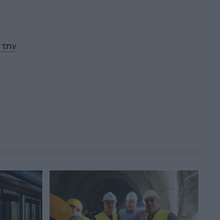
ραδιοφώνου - Η μεταγραφή Τσίμα και
τα πρόσωπα που ακολουθούν
13:36
 την