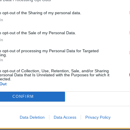
o opt-out of the Sharing of my personal data.
δα με αγάπη για τον Δήμο Χανίων και πίστη στις
In
εκινάει την πορεία της.
o opt-out of the Sale of my Personal Data.
In
α που έχουν γνώση, ικανότητα και όραμα.
to opt-out of processing my Personal Data for Targeted
ing.
αι πρωτοπόρο πρόγραμμα.
In
o opt-out of Collection, Use, Retention, Sale, and/or Sharing
ersonal Data that Is Unrelated with the Purposes for which it
λήθεια μας για έναν Δήμο για τον οποίο αξίζει 
lected.
Out
νοι.
CONFIRM
Data Deletion
Data Access
Privacy Policy
Σ