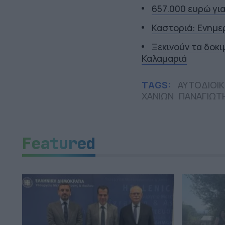
657.000 ευρώ γι
Καστοριά: Ενημε
Ξεκινούν τα δοκ
Καλαμαριά
TAGS:
ΑΥΤΟΔΙΟΙΚ
ΧΑΝΙΩΝ
ΠΑΝΑΓΙΩΤ
Featured