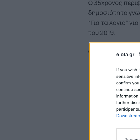
Ο 35χρονος περι
δημοσιότητα γνω
“Για τα Χανιά” γι
του 2019.
Ολόκληρη η ανακ
e-ota.gr -
If you wish 
sensitive in
confirm you
continue se
information 
further disc
participants
Downstream 
Persona