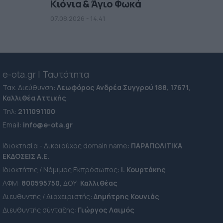
Κιόνια & Άγιο Φωκά
07.08.2026 - 14.41
e-ota.gr | Ταυτότητα
Ταχ. Διεύθυνση:
Λεωφόρος Ανδρέα Συγγρού 188, 17671,
Καλλιθέα Αττικής
Τηλ:
2111091100
Εmail:
info@e-ota.gr
Ιδιοκτησία - Δικαιούχος domain name:
ΠΑΡΑΠΟΛΙΤΙΚΑ
ΕΚΔΟΣΕΙΣ A.E.
Ιδιοκτήτης / Νόμιμος Εκπρόσωπος:
Ι. Κουρτάκης
ΑΦΜ:
800595750
, ΔΟΥ:
Καλλιθέας
Διευθυντής / Διαχειριστής:
Δημήτρης Κουνιάς
Διευθυντής σύνταξης:
Γιώργος Λαιμός