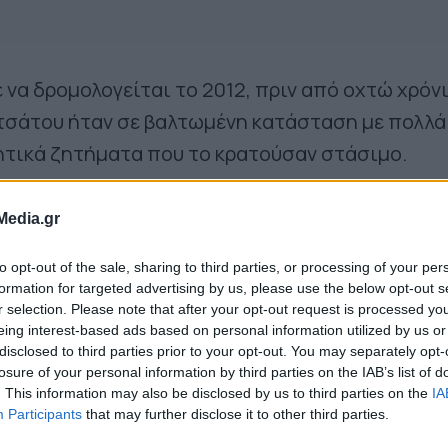
 να δρομολογείται το 2012, πριν από οχτώ χρόνι
τσάτου ήταν σε βαλτωμένη κατάσταση με πολλά
κητικά ζητήματα που το κρατούσαν στάσιμο.
οβλήματα, καταλήξαμε σε συμφωνία με τον Ο.Λ
Media.gr
ια το ποσοστό συμμετοχής τους στη χρηματοδότ
to opt-out of the sale, sharing to third parties, or processing of your per
ωρεί προς δημοπράτηση, θα ολοκληρωθεί και θ
formation for targeted advertising by us, please use the below opt-out s
ινωνία.
r selection. Please note that after your opt-out request is processed y
eing interest-based ads based on personal information utilized by us or
disclosed to third parties prior to your opt-out. You may separately opt-
losure of your personal information by third parties on the IAB’s list of
. This information may also be disclosed by us to third parties on the
IA
Participants
that may further disclose it to other third parties.