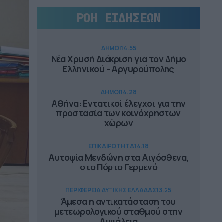
ΡΟΗ ΕΙΔΗΣΕΩΝ
ΔΗΜΟΙ
14.55
Νέα Χρυσή Διάκριση για τον Δήμο
Ελληνικού – Αργυρούπολης
ΔΗΜΟΙ
14.28
Αθήνα: Εντατικοί έλεγχοι για την
προστασία των κοινόχρηστων
χώρων
ΕΠΙΚΑΙΡΟΤΗΤΑ
14.18
Αυτοψία Μενδώνη στα Αιγόσθενα,
στο Πόρτο Γερμενό
ΠΕΡΙΦΕΡΕΙΑ ΔΥΤΙΚΗΣ ΕΛΛΑΔΑΣ
13.25
Άμεσα η αντικατάσταση του
μετεωρολογικού σταθμού στην
Αιγιάλεια