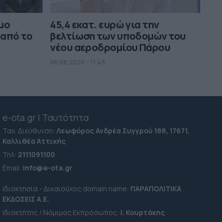
ήμο
45,4 εκατ. ευρώ για την
 από το
βελτίωση των υποδομών του
νέου αεροδρομίου Πάρου
06.08.2026 - 11.43
e-ota.gr | Ταυτότητα
Ταχ. Διεύθυνση:
Λεωφόρος Ανδρέα Συγγρού 188, 17671,
Καλλιθέα Αττικής
Τηλ:
2111091100
Εmail:
info@e-ota.gr
Ιδιοκτησία - Δικαιούχος domain name:
ΠΑΡΑΠΟΛΙΤΙΚΑ
ΕΚΔΟΣΕΙΣ A.E.
Ιδιοκτήτης / Νόμιμος Εκπρόσωπος:
Ι. Κουρτάκης