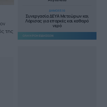
ΔΗΜΟΙ
13.10
Συνεργασία ΔΕΥΑ Μετεώρων και
Λάρισας για επαρκές και καθαρό
τον
νερό
ός της
ΟΛΗ Η ΡΟΗ ΕΙΔΗΣΕΩΝ
ΔΗΜΟΙ
12.10
Ξεκινούν οι αυτοψίες στις
πληγείσες κατοικίες και
επιχειρήσεις στα Μέγαρα
ΔΗΜΟΙ
11.54
3.7 εκατ. ευρώ στον Δήμο
Ανδραβίδας-Κυλλήνης από το
Ταμείο Αλληλεγγύης
ΔΗΜΟΙ
11.43
45,4 εκατ. ευρώ για την βελτίωση
των υποδομών του νέου
αεροδρομίου Πάρου