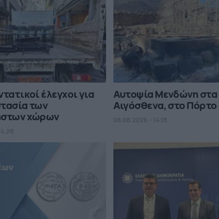
ντατικοί έλεγχοι για
Αυτοψία Μενδώνη στα
στασία των
Αιγόσθενα, στο Πόρτο
ηστων χώρων
06.08.2026 - 14.18
14.28