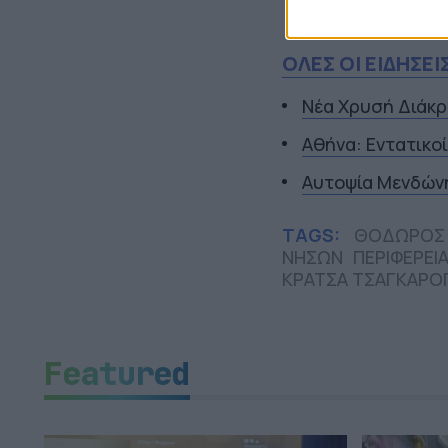
περιφερειάρχης 
ΟΛΕΣ ΟΙ ΕΙΔΗΣΕΙ
Νέα Χρυσή Διάκρ
Αθήνα: Εντατικο
Αυτοψία Μενδώνη
TAGS:
ΘΟΔΩΡΟΣ 
ΝΗΣΩΝ
ΠΕΡΙΦΕΡΕΙ
ΚΡΑΤΣΑ ΤΣΑΓΚΑΡΟ
Featured