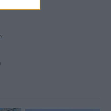
myAGRO της ΑΑΔΕ ο Κυριάκος
Μητσοτάκης: "Η χώρα δεν μπορεί να
είναι άλλο αιχμάλωτη του
ρουσφετιού" - Το χρονοδιάγραμμα
των αποζημιώσεων (Εικόνες &
Βίντεο)
11:38
ων
Η