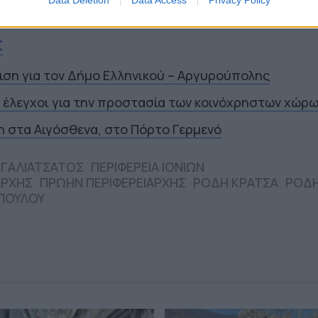
Ιονίων Νήσων, Ρόδη Κράτσα-Τσαγκαροπούλου.
Σ
ιση για τον Δήμο Ελληνικού – Αργυρούπολης
ί έλεγχοι για την προστασία των κοινόχρηστων χώρ
 στα Αιγόσθενα, στο Πόρτο Γερμενό
ΓΑΛΙΑΤΣΑΤΟΣ
ΠΕΡΙΦΕΡΕΙΑ ΙΟΝΙΩΝ
ΑΡΧΗΣ
ΠΡΩΗΝ ΠΕΡΙΦΕΡΕΙΑΡΧΗΣ
ΡΟΔΗ ΚΡΑΤΣΑ
ΡΟΔ
ΠΟΥΛΟΥ