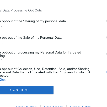
l Data Processing Opt Outs
o opt-out of the Sharing of my personal data.
In
o opt-out of the Sale of my Personal Data.
In
ι η αντίδραση του κ. Γαλιατσάτου. Είναι συνήθη
to opt-out of processing my Personal Data for Targeted
ing.
In
ι κανένα έργο. Είναι πια εμφανές. Προσπαθεί με 
o opt-out of Collection, Use, Retention, Sale, and/or Sharing
ει το έργο της Περιφερειακής Αρχής, να
ersonal Data that Is Unrelated with the Purposes for which it
lected.
 την κοινωνία, να λοιδορήσει τους αρμόδιους,
Out
ν ανάπτυξη.
CONFIRM
τά. Τον αφήνουμε στην μιζέρια του!», απαντά 
Data Deletion
Data Access
Privacy Policy