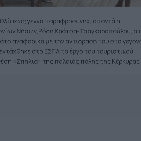
 θλίψεως γεννά παραφροσύνη», απαντά η
Ιονίων Νήσων,Ρόδη Κράτσα-Τσαγκαροπούλου, σ
το αναφορικά με την αντίδρασή του στο γεγον
εντάχθηκε στο ΕΣΠΑ το έργο του τουριστικού
έση «Σπηλιά» της παλαιάς πόλης της Κέρκυρας