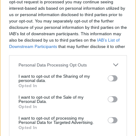
opt-out request is processed you may continue seeing
υπόθεση Περιφερειακής Ανάπτυξης
interest-based ads based on personal information utilized by
07.08.2026 - 12.29
us or personal information disclosed to third parties prior to
your opt-out. You may separately opt-out of the further
disclosure of your personal information by third parties on the
IAB’s list of downstream participants. This information may
also be disclosed by us to third parties on the
IAB’s List of
Downstream Participants
that may further disclose it to other
third parties.
Personal Data Processing Opt Outs
I want to opt-out of the Sharing of my
personal data.
Opted In
I want to opt-out of the Sale of my
Personal Data.
Opted In
Λειτουργία κλιματιζόμενου χώρου στον Πειραιά
λόγω καύσωνα
I want to opt-out of processing my
Personal Data for Targeted Advertising.
07.08.2026 - 12.01
Opted In