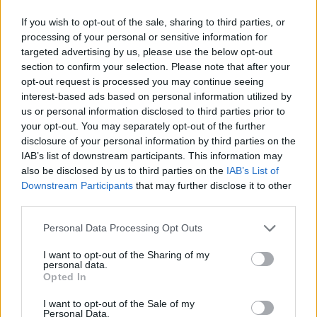
Σε κατάσταση κινητοποίησης Red Code και
If you wish to opt-out of the sale, sharing to third parties, or
σήμερα η χώρα
processing of your personal or sensitive information for
targeted advertising by us, please use the below opt-out
09.08.2026 - 08.46
section to confirm your selection. Please note that after your
opt-out request is processed you may continue seeing
interest-based ads based on personal information utilized by
us or personal information disclosed to third parties prior to
your opt-out. You may separately opt-out of the further
disclosure of your personal information by third parties on the
IAB’s list of downstream participants. This information may
also be disclosed by us to third parties on the
IAB’s List of
Downstream Participants
that may further disclose it to other
third parties.
Personal Data Processing Opt Outs
I want to opt-out of the Sharing of my
personal data.
Opted In
Εγκρίθηκε το Σχέδιο Αστικής Ανθεκτικότητας του
δήμου Μαλεβιζίου
I want to opt-out of the Sale of my
Personal Data.
09.08.2026 - 08.30