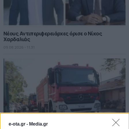
Νέους Αντιπεριφερειάρχες όρισε ο Νίκος
Χαρδαλιάς
09.08.2026 - 11.31
e-ota.gr -
Media.gr