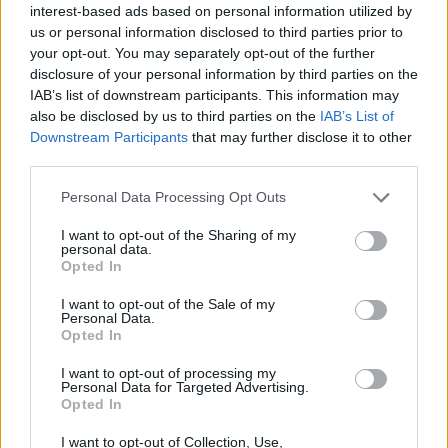
την Ευρώπη της προστασίας και της
interest-based ads based on personal information utilized by
us or personal information disclosed to third parties prior to
δημοκρατίας. Αυτά είναι λοιπόν που πρέπει
your opt-out. You may separately opt-out of the further
να κάνουμε την επόμενη πενταετία, όποιος
disclosure of your personal information by third parties on the
IAB’s list of downstream participants. This information may
και να εκλεγεί από το Ποτάμι αυτά θα πρέπει
also be disclosed by us to third parties on the
IAB’s List of
να κάνει.
Downstream Participants
that may further disclose it to other
third parties.
Γιώργος Γραμματικάκης:
Personal Data Processing Opt Outs
I want to opt-out of the Sharing of my
personal data.
Καθώς τελειώνει η θητεία μου στο
Opted In
Ευρωπαϊκό Κοινοβούλιο έχω, δικαιολογημένα
I want to opt-out of the Sale of my
πιστεύω, κάποια αισθήματα ικανοποίησης.
Personal Data.
Opted In
Συνέβαλα, και μάλιστα σε σημαντικά θέματα
I want to opt-out of processing my
στις θεσμικές του διεργασίες. Ιδιαίτερα στις
Personal Data for Targeted Advertising.
Opted In
επιτροπές πολιτισμού και παιδείας αλλά και
περιβάλλοντος που είχα επιλέξει.
I want to opt-out of Collection, Use,