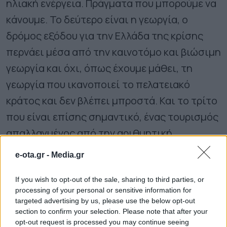
ηλιακή ενέργεια. Πράγματα που μπορούμε να
κάνουμε. Το δεύτερο είναι η γεωργία, ο
δρόμος εξόδου για την Ελλάδα της κρίσης
περνάει μέσα από την καινοτόμο και βιώσιμη
γεωργία και όχι, όπως έχουμε μάθει, τη
γεωργία που ικανοποιεί το πελατειακό
κράτος και δεν βλέπει μπροστά. Και το τρίτο
που είναι επίσης σημαντικό, ένας τουρισμός
απαλλαγμένος από την αριθμητική.
Προσφέρουμε ποιοτικό προϊόν και δεν
e-ota.gr -
Media.gr
μετράμε κεφάλια. Όσα λιγότερα με τα ίδια
χρήματα, τόσο καλύτερα. Τρία πράγματα,
If you wish to opt-out of the sale, sharing to third parties, or
processing of your personal or sensitive information for
λοιπόν, για την οικονομία, τρία πράγματα για
targeted advertising by us, please use the below opt-out
section to confirm your selection. Please note that after your
την κοινωνική Ευρώπη, τρία πράγματα για
opt-out request is processed you may continue seeing