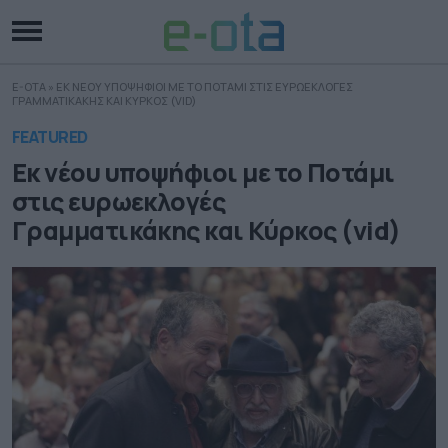
E-OTA
»
ΕΚ ΝΕΟΥ ΥΠΟΨΗΦΙΟΙ ΜΕ ΤΟ ΠΟΤΑΜΙ ΣΤΙΣ ΕΥΡΩΕΚΛΟΓΕΣ
ΓΡΑΜΜΑΤΙΚΑΚΗΣ ΚΑΙ ΚΥΡΚΟΣ (VID)
FEATURED
Εκ νέου υποψήφιοι με το Ποτάμι
στις ευρωεκλογές
Γραμματικάκης και Κύρκος (vid)