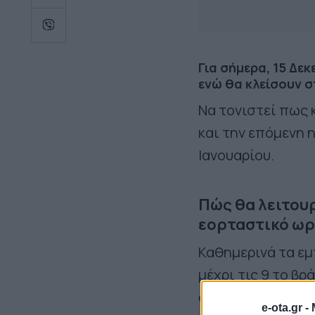
Για σήμερα, 15 Δε
ενώ θα κλείσουν σ
Να τονιστεί πως 
και την επόμενη 
Ιανουαρίου.
Πώς θα λειτουρ
εορταστικό ωρ
Καθημερινά τα εμ
μέχρι τις 9 το βρ
απόγευμα ενώ θα 
e-ota.gr -