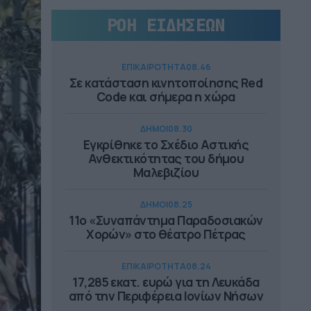
ΡΟΗ ΕΙΔΗΣΕΩΝ
ΕΠΙΚΑΙΡΟΤΗΤΑ
08.46
Σε κατάσταση κινητοποίησης Red
Code και σήμερα η χώρα
ΔΗΜΟΙ
08.30
Εγκρίθηκε το Σχέδιο Αστικής
Ανθεκτικότητας του δήμου
Μαλεβιζίου
ΔΗΜΟΙ
08.25
11ο «Συναπάντημα Παραδοσιακών
Χορών» στο θέατρο Πέτρας
ΕΠΙΚΑΙΡΟΤΗΤΑ
08.24
17,285 εκατ. ευρώ για τη Λευκάδα
από την Περιφέρεια Ιονίων Νήσων