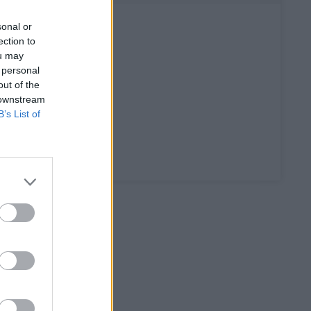
πτη 2
Παραδίδεται ξανά στην
κυκλοφορία η Παλαιά Λεωφόρος
sonal or
Ποσειδώνος
ection to
ou may
ΕΠΙΚΑΙΡΟΤΗΤΑ
09.27
 personal
Σε κόκκινο συναγερμό για φωτιές
out of the
Κρήτη, Χίος, Σάμος και Ικαρία
 downstream
B’s List of