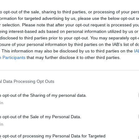
 και την Τετάρτη 1 Ιανουαρίου αλλά και την Πέμ
to opt-out of the sale, sharing to third parties, or processing of your per
formation for targeted advertising by us, please use the below opt-out s
r selection. Please note that after your opt-out request is processed y
eing interest-based ads based on personal information utilized by us or
disclosed to third parties prior to your opt-out. You may separately opt-
losure of your personal information by third parties on the IAB’s list of
. This information may also be disclosed by us to third parties on the
IA
Participants
that may further disclose it to other third parties.
l Data Processing Opt Outs
o opt-out of the Sharing of my personal data.
In
ρίου 11:00-18:00
o opt-out of the Sale of my Personal Data.
In
βρίου 09:00-21:00
ίου 09:00-21:00
to opt-out of processing my Personal Data for Targeted