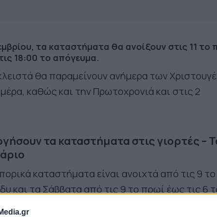
κεμβρίου, τα καταστήματα θα ανοίξουν στις 11 το 
τις 18:00 το απόγευμα.
κλειστά θα παραμείνουν ανήμερα των Χριστουγ
ημέρα, καθώς και την Πρωτοχρονιά και στις 2
γήσουν τα καταστήματα στις γιορτές – Τ
άριο
πορικά καταστήματα είναι ανοιχτά από τις 9 το
άδυ και τα Σάββατα από τις 9 το πρωί έως τις 6 τ
είναι κλειστά την Τετάρτη 25 και την Πέμπτη 26
Media.gr