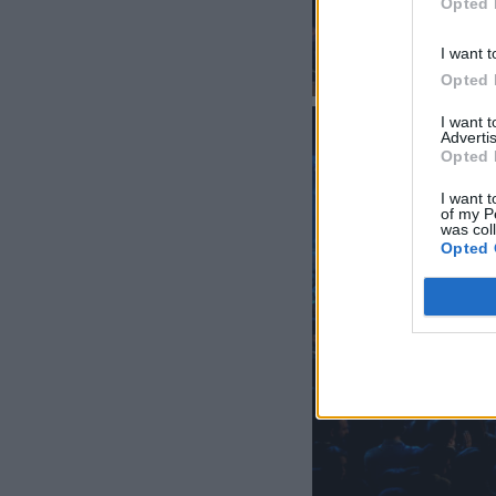
Opted 
I want t
Opted 
I want 
Advertis
Opted 
I want t
of my P
was col
Opted 