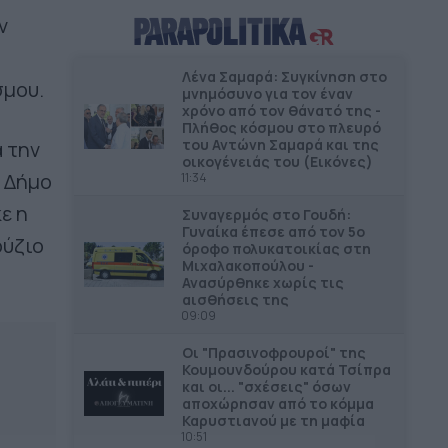
παιδικών χαρών στον Δήμο Πέλλας
ν
ΠΕΡΙΦΕΡΕΙΕΣ
12.29
Λένα Σαμαρά: Συγκίνηση στο
Η ενίσχυση της ελληνικής
σμου.
μνημόσυνο για τον έναν
βιομηχανίας είναι υπόθεση
χρόνο από τον θάνατό της -
Περιφερειακής Ανάπτυξης
Πλήθος κόσμου στο πλευρό
του Αντώνη Σαμαρά και της
 την
οικογένειάς του (Εικόνες)
ΔΗΜΟΙ
12.01
 Δήμο
11:34
Λειτουργία κλιματιζόμενου χώρου
ε η
στον Πειραιά λόγω καύσωνα
Συναγερμός στο Γουδή:
Γυναίκα έπεσε από τον 5ο
ούζιο
όροφο πολυκατοικίας στη
ΕΠΙΚΑΙΡΟΤΗΤΑ
11.59
Μιχαλακοπούλου -
Νέο Ειδικό Χωροταξικό Πλαίσιο για
Ανασύρθηκε χωρίς τις
αισθήσεις της
τον Τουρισμό
09:09
ΔΗΜΟΙ
11.47
Οι "Πρασινοφρουροί" της
Υποψήφιος για νέα διάκριση ο
Κουµουνδούρου κατά Τσίπρα
και οι... "σχέσεις" όσων
Δήμος Ελληνικού – Αργυρούπολης
αποχώρησαν από το κόμμα
Καρυστιανού με τη μαφία
10:51
ΔΗΜΟΙ
11.20