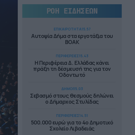
ΡΟΗ ΕΙΔΗΣΕΩΝ
ΕΠΙΚΑΙΡΟΤΗΤΑ
15.57
Αυτοψία Δήμα στα εργοτάξια του
ΒΟΑΚ
ΠΕΡΙΦΕΡΕΙΕΣ
15.43
Η Περιφέρεια Δ. Ελλάδας κάνει
πράξη τη δέσμευσή της για τον
Οδοντωτό
ΔΗΜΟΙ
15.03
Σεβασμό στους θεσμούς δηλώνει
ο Δήμαρχος Στυλίδας
ΠΕΡΙΦΕΡΕΙΕΣ
14.51
500.000 ευρώ για το 4ο Δημοτικό
Σχολείο Λιβαδειάς