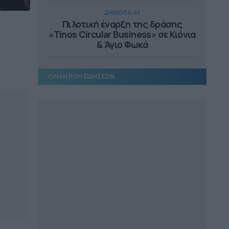
ΔΗΜΟΙ
14.41
Πιλοτική έναρξη της δράσης
«Tinos Circular Business» σε Κιόνια
& Άγιο Φωκά
ΔΗΜΟΙ
14.23
ΟΛΗ Η ΡΟΗ ΕΙΔΗΣΕΩΝ
2.85 εκατ. ευρώ για την
επανάχρηση του Παλαιού
Γυμνασίου Πύλου
ΔΗΜΟΙ
13.06
Βανδαλισμοί στο εκκλησάκι της
Μεταμόρφωσης του Σωτήρος
ΔΗΜΟΙ
12.56
Στο 80% η κατασκευή δικτύου
αποχέτευσης στο Μαραθώνα
ΔΗΜΟΙ
12.39
Αναστολή λειτουργίας όλων των