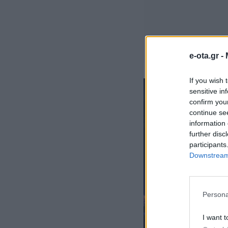
e-ota.gr -
If you wish 
sensitive in
confirm you
continue se
information 
further disc
participants
Downstream 
Persona
I want t