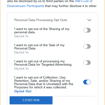
also be disclosed by us to third parties on the
IAB’s List of
στην Αττική
Downstream Participants
that may further disclose it to other
third parties.
Άμεσα τα μέτρα στήριξης πυρόπληκτων – Πιο
γρήγορα οι αποζημιώσεις
Personal Data Processing Opt Outs
I want to opt-out of the Sharing of my
TAGS:
FIREBIRDS
ΑΓΙΑ ΑΝΝΑ
personal data.
ΑΣΠΡΟΠΥΡΓΟΥ
ΑΣΠΡΟΠΥΡΓΟΣ
Opted In
I want to opt-out of the Sale of my
Personal Data.
Opted In
ΕΠΙΚΑΙΡΟΤΗΤΑ
I want to opt-out of processing my
Personal Data for Targeted Advertising.
Opted In
I want to opt-out of Collection, Use,
Retention, Sale, and/or Sharing of my
Personal Data that Is Unrelated with the
Purposes for which it was collected.
Opted Out
CONFIRM