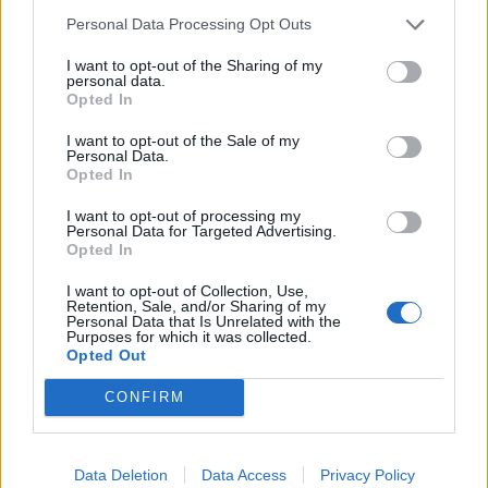
Personal Data Processing Opt Outs
657.000 ευρώ για 9 παιδικές χαρές στον Δήμο
I want to opt-out of the Sharing of my
Πύργου
personal data.
Opted In
07.08.2026 - 16.28
I want to opt-out of the Sale of my
Personal Data.
Opted In
I want to opt-out of processing my
Personal Data for Targeted Advertising.
Opted In
I want to opt-out of Collection, Use,
Retention, Sale, and/or Sharing of my
Personal Data that Is Unrelated with the
Purposes for which it was collected.
Opted Out
CONFIRM
Καστοριά: Ενημερωτικές δράσεις στην κοινότητα
Ρομά
Data Deletion
Data Access
Privacy Policy