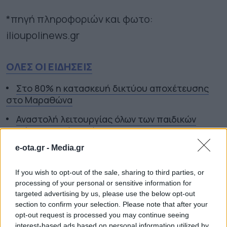
*πηγή πληροφοριών και φωτο:
ilioupolinews.gr
ΟΛΕΣ ΟΙ ΕΙΔΗΣΕΙΣ
Στο 80% η κατασκευή δικτύου αποχέτευσης
στο Μαραθώνα
Αναστολή λειτουργίας όλων των παιδικών
χαρών στον Δήμο Πέλλας
e-ota.gr -
Media.gr
Η ενίσχυση της ελληνικής βιομηχανίας είναι
υπόθεση Περιφερειακής Ανάπτυξης
If you wish to opt-out of the sale, sharing to third parties, or
processing of your personal or sensitive information for
TAGS:
ΑΝΤΙΔΡΑΣΕΙΣ ΠΟΛΙΤΩΝ
ΔΗΜΟΤΙΚΟ ΣΥΜΒΟΥΛΙΟ
targeted advertising by us, please use the below opt-out
ΗΛΙΟΥΠΟΛΗΣ
ΕΠΕΙΣΟΔΙΑ
section to confirm your selection. Please note that after your
ΗΛΙΟΥΠΟΛΗ
ΕΤΑΔ
ΗΛΙΟΥΠΟΛΗ
ΣΤΑΘΗΣ
opt-out request is processed you may continue seeing
ΨΥΡΡΟΠΟΥΛΟΣ
ΤΟΠΙΚΗ ΑΥΤΟΔΙΟΙΚΗΣΗ
ΧΑΛΙΚΑΚΙ
interest-based ads based on personal information utilized by