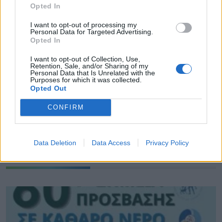
ΟΛΕΣ ΟΙ ΕΙΔΗΣΕΙΣ
Opted In
Πάνω από 60 σημεία με καθαρό πόσιμο νερό σε
I want to opt-out of processing my
Personal Data for Targeted Advertising.
όλο τον Δήμο Χανίων
Opted In
Η Πάρος στηρίζει τους εκπαιδευτικούς της
I want to opt-out of Collection, Use,
Retention, Sale, and/or Sharing of my
Personal Data that Is Unrelated with the
Νέα Χρυσή Διάκριση για τον Δήμο Ελληνικού –
Purposes for which it was collected.
Αργυρούπολης
Opted Out
CONFIRM
TAGS:
ΑΥΤΟΔΙΟΙΚΗΣΗ
ΕΕ
ΡΟΔΟΣ
Data Deletion
Data Access
Privacy Policy
ΕΠΙΚΑΙΡΟΤΗΤΑ