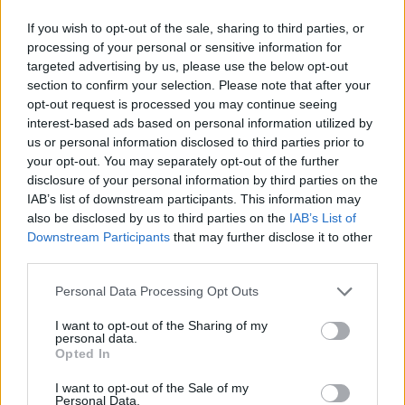
υιοθετήσουν τη «Διακήρυξη της Ρόδου»,
If you wish to opt-out of the sale, sharing to third parties, or
ζητώντας:
processing of your personal or sensitive information for
targeted advertising by us, please use the below opt-out
section to confirm your selection. Please note that after your
Ισχυρότερη συμμετοχή των περιφερειακών
opt-out request is processed you may continue seeing
interest-based ads based on personal information utilized by
και τοπικών αρχών στις αποφάσεις
us or personal information disclosed to third parties prior to
χρηματοδότησης της ΕΕ.
your opt-out. You may separately opt-out of the further
disclosure of your personal information by third parties on the
IAB’s list of downstream participants. This information may
Απλούστερους και πιο διαφανείς κανόνες
also be disclosed by us to third parties on the
IAB’s List of
Downstream Participants
that may further disclose it to other
χρηματοδότησης και
third parties.
Personal Data Processing Opt Outs
Μια προσέγγιση βασισμένη στις
ιδιαιτερότητες κάθε τόπου, διασφαλίζοντας
I want to opt-out of the Sharing of my
personal data.
Opted In
ότι καμία περιοχή δεν θα μείνει πίσω.
I want to opt-out of the Sale of my
Personal Data.