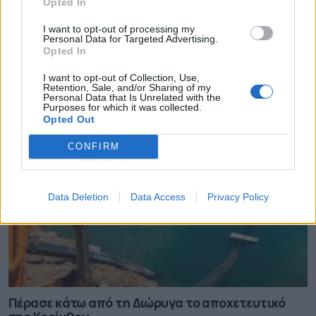
Opted In
I want to opt-out of processing my
Personal Data for Targeted Advertising.
ΥΠΠΟ: Προστασία και ανάδειξη του
Opted In
αρχαιολογικού χώρου του Ραμνούντα
I want to opt-out of Collection, Use,
05.08.2026 - 13.01
Retention, Sale, and/or Sharing of my
Personal Data that Is Unrelated with the
Purposes for which it was collected.
Opted Out
CONFIRM
Data Deletion
Data Access
Privacy Policy
Πέρασε κάτω από τη Διώρυγα το αποχετευτικό