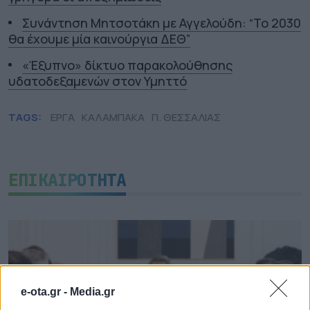
Συνάντηση Μητσοτάκη με Αγγελούδη: “Το 2030
θα έχουμε μία καινούργια ΔΕΘ”
«Έξυπνο» δίκτυο παρακολούθησης
υδατοδεξαμενών στον Υμηττό
TAGS:
ΕΡΓΑ
ΚΑΛΑΜΠΑΚΑ
Π. ΘΕΣΣΑΛΙΑΣ
ΕΠΙΚΑΙΡΟΤΗΤΑ
e-ota.gr -
Media.gr