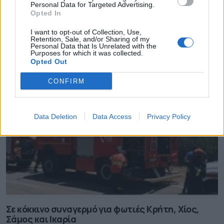
Personal Data for Targeted Advertising.
Opted In
17,285 εκατ. ευρώ για τη Λευκάδα από την
I want to opt-out of Collection, Use,
Περιφέρεια Ιονίων Νήσων
Retention, Sale, and/or Sharing of my
Personal Data that Is Unrelated with the
09.08.2026 - 08.24
Purposes for which it was collected.
Opted Out
CONFIRM
Data Deletion
Data Access
Privacy Policy
Σε κόκκινο συναγερμό για φωτιές Κρήτη, Χίος,
Σάμος και Ικαρία