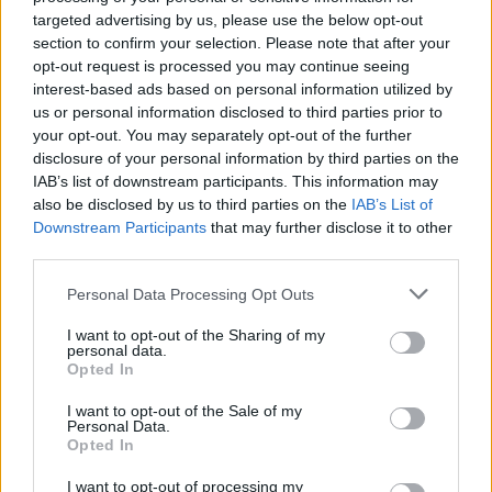
targeted advertising by us, please use the below opt-out
section to confirm your selection. Please note that after your
opt-out request is processed you may continue seeing
interest-based ads based on personal information utilized by
us or personal information disclosed to third parties prior to
your opt-out. You may separately opt-out of the further
Σε κατάσταση κινητοποίησης Red Code και
disclosure of your personal information by third parties on the
σήμερα η χώρα
IAB’s list of downstream participants. This information may
09.08.2026 - 08.46
also be disclosed by us to third parties on the
IAB’s List of
Downstream Participants
that may further disclose it to other
third parties.
Personal Data Processing Opt Outs
I want to opt-out of the Sharing of my
personal data.
Opted In
I want to opt-out of the Sale of my
Personal Data.
Opted In
I want to opt-out of processing my