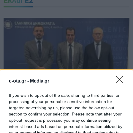
ΕΚΛΟΓΕΣ
e-ota.gr -
Media.gr
If you wish to opt-out of the sale, sharing to third parties, or
657.000 ευρώ για 9 παιδικές χαρές στον Δήμο
processing of your personal or sensitive information for
Πύργου
targeted advertising by us, please use the below opt-out
section to confirm your selection. Please note that after your
07.08.2026 - 16.28
opt-out request is processed you may continue seeing
interest-based ads based on personal information utilized by
us or personal information disclosed to third parties prior to