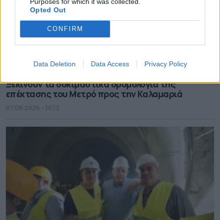
Purposes for which it was collected.
Opted Out
CONFIRM
Data Deletion
Data Access
Privacy Policy
Ξεκινούν τα δοκιμαστικά δρομολόγια της
επέκτασης του Μετρό προς την Καλαμαριά
07.08.2026 - 16.12