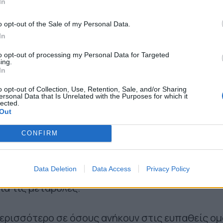
In
ου ο Γιώργος Πατούλης, ως πρόεδρος του Ιατρι
o opt-out of the Sale of my Personal Data.
 και του ΕΔΔΙΠΠΥ, αλλά και πρώην περιφερειάρ
In
διαίτερη βαρύτητα στα σχέδια πρόληψης, αλλά κ
to opt-out of processing my Personal Data for Targeted
ing.
οία πρέπει να εκπονούνται με τη συνεργασία τ
In
στημονικών φορέων.
o opt-out of Collection, Use, Retention, Sale, and/or Sharing
ersonal Data that Is Unrelated with the Purposes for which it
lected.
διο, σε περίπτωση έκτακτης ανάγκης, οι πολίτε
Out
ουν τι πρέπει να κάνουν για να σώσουν τους εαυ
CONFIRM
ω τους.
Data Deletion
Data Access
Privacy Policy
ρέπει να υπάρχει επιδημιολογική επιτήρηση κ
α τις μεταβολές.
ερισσότερο σε όσους ανήκουν στις ευπαθείς ο