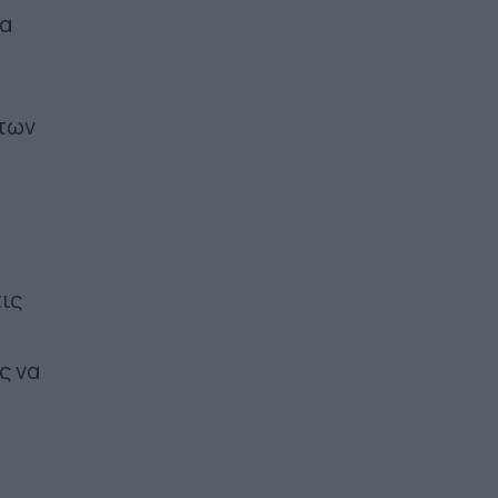
να
 των
ις
ς να