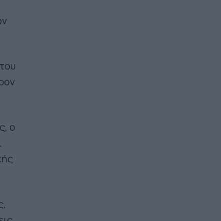
ων
 του
έρον
, ο
ι
κής
ς,
εις