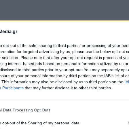
Media.gr
to opt-out of the sale, sharing to third parties, or processing of your per
ίνδυνα συμβάντα, μας έδωσαν ήταν η αρχή της
formation for targeted advertising by us, please use the below opt-out s
 πρωτοκόλλων, σχεδιασμού και πρακτικών για 
r selection. Please note that after your opt-out request is processed y
eing interest-based ads based on personal information utilized by us or
ποδομών, και την ασφαλή εκκένωσή τους από
disclosed to third parties prior to your opt-out. You may separately opt-
οσωπικό.
losure of your personal information by third parties on the IAB’s list of
. This information may also be disclosed by us to third parties on the
IA
Participants
that may further disclose it to other third parties.
ε ότι οι υποδομές του συστήματος υγείας
 στα σχέδια του Υπουργείου Πολιτικής Προστασ
l Data Processing Opt Outs
κλιματική κρίση δημιουργεί ένα περιβάλλον με τ
να εναρμονιζόμαστε.
o opt-out of the Sharing of my personal data.