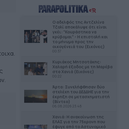
ΔΗΜΟΙ
12.10
Ξεκινούν οι αυτοψίες στις
πληγείσες κατοικίες και
Ο αδελφός της Αντζελίνα
επιχειρήσεις στα Μέγαρα
Τζολί αποκάλυψε ότι είναι
γκέι: "Κουράστηκα να
κρύβομαι" - Η επιστολή και
ΔΗΜΟΙ
11.54
το μήνυμα προς την
οικογένειά του (Εικόνες)
3.7 εκατ. ευρώ στον Δήμο
00:37
Ανδραβίδας-Κυλλήνης από το
τοιχα.
Ταμείο Αλληλεγγύης
Κυριάκος Μητσοτάκης:
Χαλαρή έξοδος με τη Μαρέβα
ς
στα Χανιά (Εικόνες)
ΔΗΜΟΙ
11.43
00:22
45,4 εκατ. ευρώ για την βελτίωση
ν.
των υποδομών του νέου
Άρτα: Συνελήφθησαν δύο
αεροδρομίου Πάρου
στελέχη του ΔΕΔΔΗΕ για την
έκρηξη σε μετασχηματιστή
(Βίντεο)
ΠΕΡΙΦΕΡΕΙΑ ΑΝΑΤΟΛΙΚΗΣ ΜΑΚΕΔΟΝΙΑΣ &
11.34
06.08.2026 23:48
ΘΡΑΚΗΣ
Νέος φωτισμός LED στο οδικό
Χανιά: Η ανακοίνωση της
δίκτυο της Περιφέρειας ΑΜΘ –
ΕΛΑΣ για την 75χρονη που
έφυγε από το Αστυνομικό