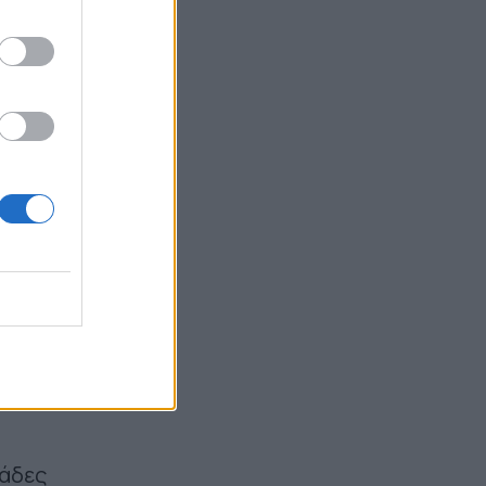
κού
χης
αι
ων
ς θα
τούς
αι
μάδες