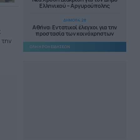
Ελληνικού – Αργυρούπολης
ΔΗΜΟΙ
14.28
Αθήνα: Εντατικοί έλεγχοι για την
ς
προστασία των κοινόχρηστων
χώρων
 την
ΟΛΗ Η ΡΟΗ ΕΙΔΗΣΕΩΝ
ΕΠΙΚΑΙΡΟΤΗΤΑ
14.18
Αυτοψία Μενδώνη στα Αιγόσθενα,
στο Πόρτο Γερμενό
ΠΕΡΙΦΕΡΕΙΑ ΔΥΤΙΚΗΣ ΕΛΛΑΔΑΣ
13.25
Άμεσα η αντικατάσταση του
μετεωρολογικού σταθμού στην
Αιγιάλεια
ΔΗΜΟΙ
13.10
Συνεργασία ΔΕΥΑ Μετεώρων και
Λάρισας για επαρκές και καθαρό
νερό