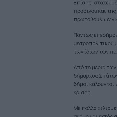
Επίσης, στοχευμέ
πρασίνου και της
πρωτοβουλιών για
Πάντως επεσήμανε
μητροπολιτικού μ
των ίδιων των πο
Από τη μεριά τω
δήμαρχος Σπάτων-
δήμοι καλούνται 
κρίσης.
Με πολλά χιλιόμε
ακόμη και εκτός 