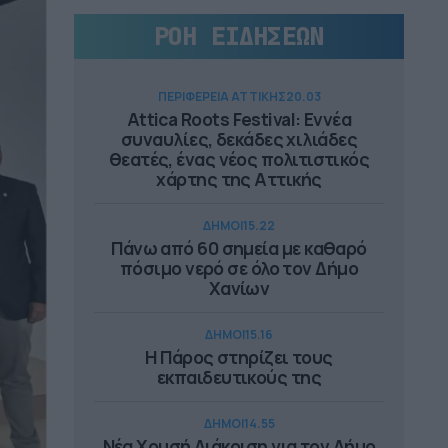
ΡΟΗ ΕΙΔΗΣΕΩΝ
ΠΕΡΙΦΕΡΕΙΑ ΑΤΤΙΚΗΣ
20.03
Attica Roots Festival: Εννέα
συναυλίες, δεκάδες χιλιάδες
θεατές, ένας νέος πολιτιστικός
χάρτης της Αττικής
ΔΗΜΟΙ
15.22
Πάνω από 60 σημεία με καθαρό
πόσιμο νερό σε όλο τον Δήμο
Χανίων
ΔΗΜΟΙ
15.16
Η Πάρος στηρίζει τους
εκπαιδευτικούς της
ΔΗΜΟΙ
14.55
Νέα Χρυσή Διάκριση για τον Δήμο