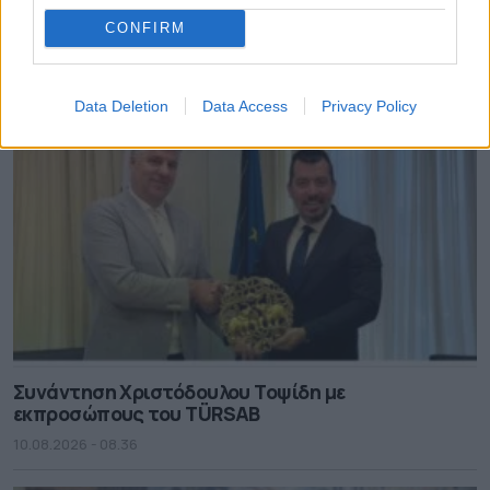
στην Αχαΐα
CONFIRM
10.08.2026 - 08.46
Data Deletion
Data Access
Privacy Policy
Συνάντηση Χριστόδουλου Τοψίδη με
εκπροσώπους του TÜRSAB
10.08.2026 - 08.36