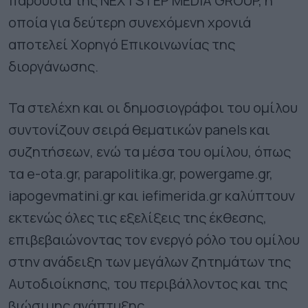
παρουσία της NEXTSTEP MEDIA GROUP, η
οποία για δεύτερη συνεχόμενη χρονιά
αποτελεί Χορηγό Επικοινωνίας της
διοργάνωσης.
Τα στελέχη και οι δημοσιογράφοι του ομίλου
συντονίζουν σειρά θεματικών panels και
συζητήσεων, ενώ τα μέσα του ομίλου, όπως
τα e-ota.gr, parapolitika.gr, powergame.gr,
iapogevmatini.gr και iefimerida.gr καλύπτουν
εκτενώς όλες τις εξελίξεις της έκθεσης,
επιβεβαιώνοντας τον ενεργό ρόλο του ομίλου
στην ανάδειξη των μεγάλων ζητημάτων της
Αυτοδιοίκησης, του περιβάλλοντος και της
βιώσιμης ανάπτυξης.