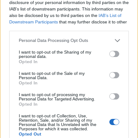
disclosure of your personal information by third parties on the
IAB’s list of downstream participants. This information may
also be disclosed by us to third parties on the
IAB’s List of
Downstream Participants
that may further disclose it to other
Στις πολιτιστικές δράσεις του Ξενώνα Ραψάνης ο
third parties.
Δ. Κουρέτας
10.08.2026 - 08.59
Personal Data Processing Opt Outs
I want to opt-out of the Sharing of my
personal data.
Opted In
I want to opt-out of the Sale of my
Personal Data.
Opted In
I want to opt-out of processing my
Personal Data for Targeted Advertising.
Opted In
I want to opt-out of Collection, Use,
Retention, Sale, and/or Sharing of my
Personal Data that Is Unrelated with the
Purposes for which it was collected.
Opted Out
Παρεμβάσεις ενίσχυσης της πυροπροστασίας,