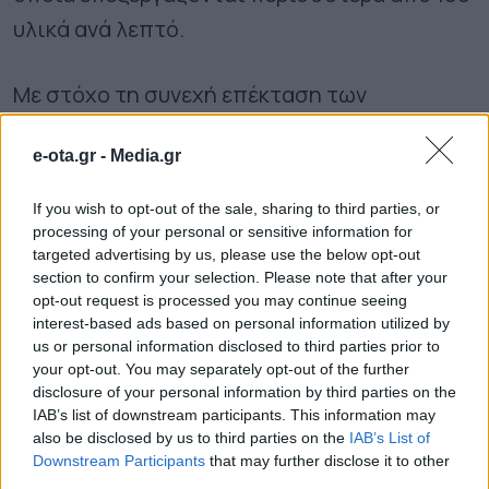
υλικά ανά λεπτό.
Με στόχο τη συνεχή επέκταση των
εγκαταστάσεών της στην Ελλάδα, την Κύπρο
e-ota.gr -
Media.gr
και άλλες ευρωπαϊκές χώρες, η ΤΕΧΑΝ δίνει
δυναμικό «παρών» στην Attica Green Expo
If you wish to opt-out of the sale, sharing to third parties, or
2026, που θα πραγματοποιηθεί στο Tae
processing of your personal or sensitive information for
targeted advertising by us, please use the below opt-out
Kwon Do από τις 27 έως τις 30 Μαΐου.
section to confirm your selection. Please note that after your
opt-out request is processed you may continue seeing
interest-based ads based on personal information utilized by
ΟΛΕΣ ΟΙ ΕΙΔΗΣΕΙΣ
us or personal information disclosed to third parties prior to
your opt-out. You may separately opt-out of the further
657.000 ευρώ για 9 παιδικές χαρές στον Δήμο
disclosure of your personal information by third parties on the
Πύργου
IAB’s list of downstream participants. This information may
also be disclosed by us to third parties on the
IAB’s List of
Καστοριά: Ενημερωτικές δράσεις στην
Downstream Participants
that may further disclose it to other
κοινότητα Ρομά
third parties.