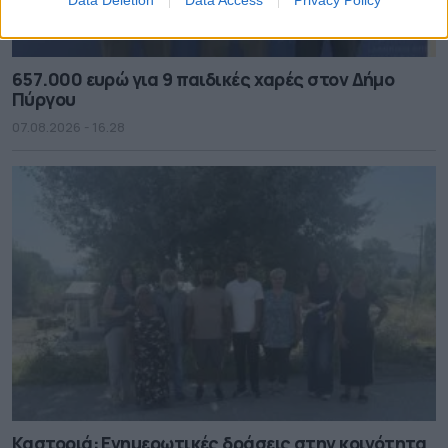
Data Deletion
Data Access
Privacy Policy
657.000 ευρώ για 9 παιδικές χαρές στον Δήμο
Πύργου
07.08.2026 - 16.28
Καστοριά: Ενημερωτικές δράσεις στην κοινότητα