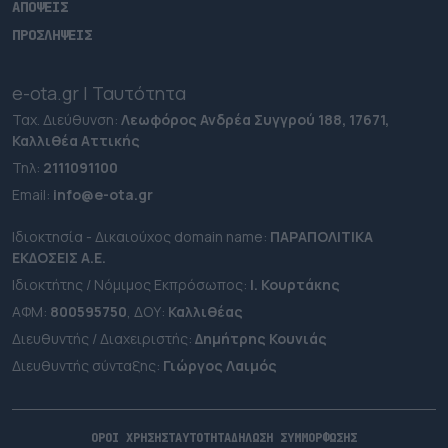
ΑΠΟΨΕΙΣ
ΠΡΟΣΛΗΨΕΙΣ
e-ota.gr | Ταυτότητα
Ταχ. Διεύθυνση:
Λεωφόρος Ανδρέα Συγγρού 188, 17671,
Καλλιθέα Αττικής
Τηλ:
2111091100
Εmail:
info@e-ota.gr
Ιδιοκτησία - Δικαιούχος domain name:
ΠΑΡΑΠΟΛΙΤΙΚΑ
ΕΚΔΟΣΕΙΣ A.E.
Ιδιοκτήτης / Νόμιμος Εκπρόσωπος:
Ι. Κουρτάκης
ΑΦΜ:
800595750
, ΔΟΥ:
Καλλιθέας
Διευθυντής / Διαχειριστής:
Δημήτρης Κουνιάς
Διευθυντής σύνταξης:
Γιώργος Λαιμός
ΟΡΟΙ ΧΡΗΣΗΣ
ΤΑΥΤΟΤΗΤΑ
ΔΗΛΩΣΗ ΣΥΜΜΟΡΦΩΣΗΣ