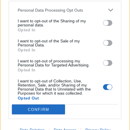
Ξεκινούν τα δοκιμαστικά δρομολόγια της
Personal Data Processing Opt Outs
επέκτασης του Μετρό προς την Καλαμαριά
I want to opt-out of the Sharing of my
personal data.
TAGS:
ATTICA GREEN EXPO 2026
ΤΕΧΑΝ
Opted In
I want to opt-out of the Sale of my
Personal Data.
Opted In
ATTICA GREEN EXPO
I want to opt-out of processing my
Personal Data for Targeted Advertising.
Opted In
I want to opt-out of Collection, Use,
Retention, Sale, and/or Sharing of my
Personal Data that Is Unrelated with the
Purposes for which it was collected.
Opted Out
CONFIRM