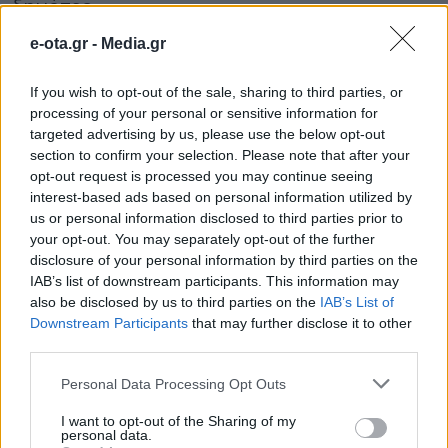
δημότες.
e-ota.gr -
Media.gr
ΟΛΕΣ ΟΙ ΕΙΔΗΣΕΙΣ
If you wish to opt-out of the sale, sharing to third parties, or
Διαβουλεύσεις για τα δημοτικά σχολεία της
processing of your personal or sensitive information for
Θάσου
targeted advertising by us, please use the below opt-out
section to confirm your selection. Please note that after your
Θέμα χρόνου η ομαλοποίηση της
opt-out request is processed you may continue seeing
υδροδότησης στη Χίο
interest-based ads based on personal information utilized by
us or personal information disclosed to third parties prior to
Ξεκάθαρος για ανεμογεννήτριες και
your opt-out. You may separately opt-out of the further
αποκατάσταση δασών ο Ν. Χαρδαλιάς
disclosure of your personal information by third parties on the
IAB’s list of downstream participants. This information may
also be disclosed by us to third parties on the
IAB’s List of
TAGS:
ΕΞΩΣΤΡΕΦΕΙΑ
ΚΑΤΑΚΟΛΟ
ΠΥΡΓΟΣ
ΣΧΕΔΙΟ
Downstream Participants
that may further disclose it to other
ΤΟΥΡΙΣΤΙΚΗΣ ΑΝΑΠΤΥΞΗΣ
third parties.
Personal Data Processing Opt Outs
ΔΗΜΟΙ
I want to opt-out of the Sharing of my
personal data.