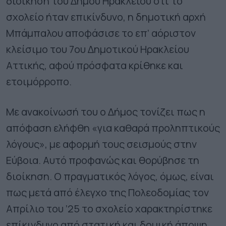
διοίκηση του Δήμου Ηρακλείου ότι το
σχολείο ήταν επικίνδυνο, η δημοτική αρχή
Μπάμπαλου αποφάσισε το επ’ αόριστον
κλείσιμο του 7ου Δημοτικού Ηρακλείου
Αττικής, αφού πρόσφατα κρίθηκε και
ετοιμόρροπο.
Με ανακοίνωσή του ο Δήμος τονίζει πως η
απόφαση ελήφθη «για καθαρά προληπτικούς
λόγους», με αφορμή τους σεισμούς στην
Εύβοια. Αυτό προφανώς και θορύβησε τη
διοίκηση. Ο πραγματικός λόγος, όμως, είναι
πως μετά από έλεγχο της Πολεοδομίας τον
Απρίλιο του ’25 το σχολείο χαρακτηρίστηκε
επίκινδυνο από στατική και δομική άποψη,