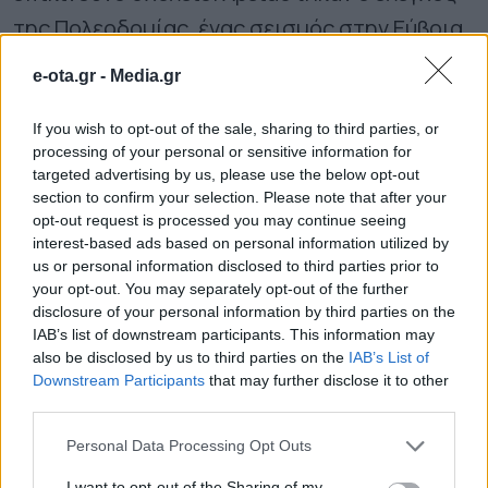
της Πολεοδομίας, ένας σεισμός στην Εύβοια
και οι έντονες διαμαρτυρίες των γονέων για
e-ota.gr -
Media.gr
να υπάρξει κάποια κινητικότητα.
If you wish to opt-out of the sale, sharing to third parties, or
processing of your personal or sensitive information for
Για το τι μέλλει γενέσθαι με το σχολείο, ο
targeted advertising by us, please use the below opt-out
Δήμος σημειώνει πως αναμένεται (άγνωστο
section to confirm your selection. Please note that after your
opt-out request is processed you may continue seeing
πότε) ο τριτοβάθμιος έλεγχος του 7ου
interest-based ads based on personal information utilized by
Δημοτικού, ενώ η Πολεοδομία, σε συνεργασία
us or personal information disclosed to third parties prior to
your opt-out. You may separately opt-out of the further
με ΚΤΥΠ και ΟΑΣΠ (Οργανισμός
disclosure of your personal information by third parties on the
Αντισεισμικής Σχεδιασμού και Προστασίας)
IAB’s list of downstream participants. This information may
also be disclosed by us to third parties on the
IAB’s List of
θα προβούν και σε δεύτερο έλεγχο.
Downstream Participants
that may further disclose it to other
third parties.
Από τους δύο παραπάνω ελέγχους θα
Personal Data Processing Opt Outs
οριστούν ποιες και πόσες εργασίες
I want to opt-out of the Sharing of my