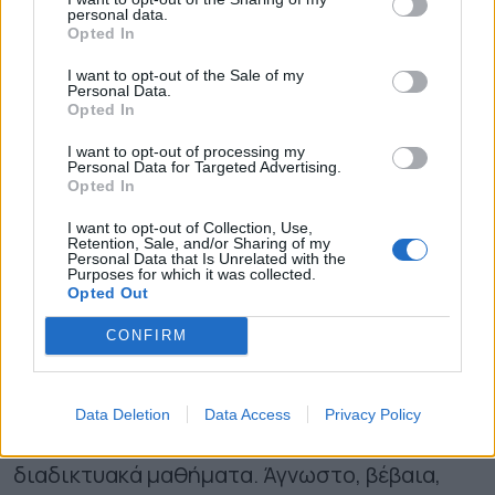
απαιτούνται για να είναι ασφαλής η σχολική
personal data.
Opted In
μονάδα. Στη συνέχεια τα έργα αυτά θα
I want to opt-out of the Sale of my
δρομολογηθούν και θα υλοποιηθούν από τον
Personal Data.
Opted In
προϋπολογισμό του Δήμου και το ποσό των 3
I want to opt-out of processing my
εκ. ευρώ, που έχει προβλεφθεί για τα σχολεία
Personal Data for Targeted Advertising.
Opted In
για τα επόμενα χρόνια.
I want to opt-out of Collection, Use,
Retention, Sale, and/or Sharing of my
Όπως γίνεται αντιληπτό, πρόκειται για μια
Personal Data that Is Unrelated with the
Purposes for which it was collected.
μακρά διαδικασία και θα χρειαστεί να βρεθεί
Opted Out
λύση για τους μαθητές του σχολείου. Για το
CONFIRM
επόμενο διάστημα ο Δήμος δεν διευκρινίζει
τι θα συμβεί, αν και μια λογική υπόθεση είναι
Data Deletion
Data Access
Privacy Policy
πως τα παιδιά θα τελειώσουν τη χρονιά με
διαδικτυακά μαθήματα. Άγνωστο, βέβαια,