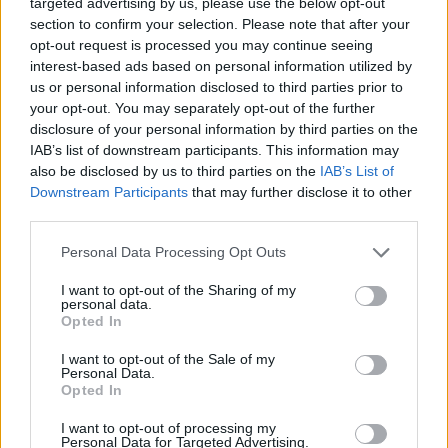
targeted advertising by us, please use the below opt-out
section to confirm your selection. Please note that after your
opt-out request is processed you may continue seeing
interest-based ads based on personal information utilized by
us or personal information disclosed to third parties prior to
Η επιτροπή αξιολόγησης αποτελούνταν από
your opt-out. You may separately opt-out of the further
disclosure of your personal information by third parties on the
εκπροσώπους της εκπαιδευτικής
IAB’s list of downstream participants. This information may
κοινότητας, της τεχνολογίας, της
also be disclosed by us to third parties on the
IAB’s List of
Downstream Participants
that may further disclose it to other
καινοτομίας και της τοπικής αυτοδιοίκησης:
third parties.
τον Παναγιώτη Δημόπουλο, Καθηγητή
Personal Data Processing Opt Outs
Οικολογίας, Πανεπιστήμιο Πατρών (Πρόεδρο
I want to opt-out of the Sharing of my
της Επιτροπής), τον Δρ. Γιάννη Τσιπουρίδη,
personal data.
Opted In
Σύμβουλο Μηχανικό ΑΠΕ, Δράση για το Κλίμα
και τον Γιώργο Τσιχριτζή, Καθηγητή,
I want to opt-out of the Sale of my
Personal Data.
Opted In
Πανεπιστήμιο Πειραιώς.
I want to opt-out of processing my
Personal Data for Targeted Advertising.