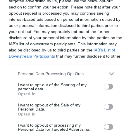
targeted advertising by us, please use the below opt-out
section to confirm your selection. Please note that after your
Δήμου μας, έστειλαν το πιο δυνατό μήνυμα
opt-out request is processed you may continue seeing
προσφοράς και αλληλεγγύης. Τέτοιες
interest-based ads based on personal information utilized by
us or personal information disclosed to third parties prior to
δράσεις μάς υπενθυμίζουν ότι η κοινωνική
your opt-out. You may separately opt-out of the further
συνοχή ξεκινά από τις παιδικές ζωγραφιές
disclosure of your personal information by third parties on the
IAB’s list of downstream participants. This information may
και τις καρδιές που χτυπούν για το καλό του
also be disclosed by us to third parties on the
IAB’s List of
άλλου».
Downstream Participants
that may further disclose it to other
third parties.
ΟΛΕΣ ΟΙ ΕΙΔΗΣΕΙΣ
Personal Data Processing Opt Outs
I want to opt-out of the Sharing of my
Διαβουλεύσεις για τα δημοτικά σχολεία της
personal data.
Θάσου
Opted In
Θέμα χρόνου η ομαλοποίηση της
I want to opt-out of the Sale of my
Personal Data.
υδροδότησης στη Χίο
Opted In
Ξεκάθαρος για ανεμογεννήτριες και
I want to opt-out of processing my
αποκατάσταση δασών ο Ν. Χαρδαλιάς
Personal Data for Targeted Advertising.