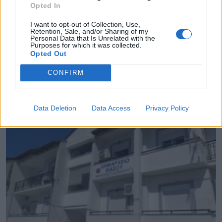
Opted In
TAGS:
ΔΗΜΟΣ ΜΕΓΑΡΕΩΝ
ΠΑΝΑΓΙΩΤΗΣ
I want to opt-out of Collection, Use,
Retention, Sale, and/or Sharing of my
ΜΑΡΓΕΤΗΣ
ΦΛΟΓΑ
Personal Data that Is Unrelated with the
Purposes for which it was collected.
Opted Out
CONFIRM
ΔΗΜΟΙ
Data Deletion
Data Access
Privacy Policy