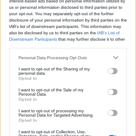
interest-based ads based on personal information utilized by
εκπαίδευσης για τα παιδιά μας και οι
us or personal information disclosed to third parties prior to
εκπαιδευτικοί μας να επιτελούν το
your opt-out. You may separately opt-out of the further
disclosure of your personal information by third parties on the
λειτούργημά τους στις καλύτερες δυνατές
IAB’s list of downstream participants. This information may
συνθήκες».
also be disclosed by us to third parties on the
IAB’s List of
Downstream Participants
that may further disclose it to other
third parties.
ΟΛΕΣ ΟΙ ΕΙΔΗΣΕΙΣ
Personal Data Processing Opt Outs
657.000 ευρώ για 9 παιδικές χαρές στον Δήμο
I want to opt-out of the Sharing of my
Πύργου
personal data.
Opted In
Καστοριά: Ενημερωτικές δράσεις στην
κοινότητα Ρομά
I want to opt-out of the Sale of my
Personal Data.
Opted In
Ξεκινούν τα δοκιμαστικά δρομολόγια της
επέκτασης του Μετρό προς την Καλαμαριά
I want to opt-out of processing my
Personal Data for Targeted Advertising.
Opted In
TAGS:
ΜΕΤΑΜΟΡΦΩΣΗ
Π. ΑΤΤΙΚΗΣ
ΣΧΟΛΕΙΑ
I want to opt-out of Collection, Use,