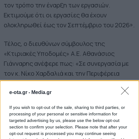
τον τρόπο την έναρξη των εργασιών.
Εκτιμούμε ότι οι εργασίες θα έχουν
ολοκληρωθεί έως τον Σεπτέμβριο του 2026».
Τέλος, ο διευθύνων σύμβουλος της
«Κτιριακές Υποδομές» Α.Ε. Αθανάσιος
Γιάνναρης ανέφερε πως: «Σε συνεργασία με
τον κ. Νίκο Χαρδαλιά και την Περιφέρεια
Αττικής, οι ΚΤ.ΥΠ. υλοποιούν ένα
μεγαλόπνοο πρόγραμμα, που περιλαμβάνει
e-ota.gr -
Media.gr
την κατασκευή δεκάδων νέων σχολικών
If you wish to opt-out of the sale, sharing to third parties, or
μονάδων και την ενεργειακή αναβάθμιση
processing of your personal or sensitive information for
targeted advertising by us, please use the below opt-out
υφιστάμενων. Σκοπός όλων μας, είναι να
section to confirm your selection. Please note that after your
δημιουργούμε τις βέλτιστες υποδομές
opt-out request is processed you may continue seeing