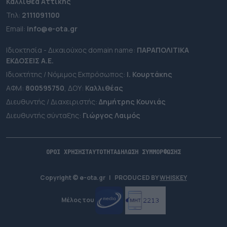
Καλλιθέα Αττικής
Τηλ:
2111091100
Εmail:
info@e-ota.gr
Ιδιοκτησία - Δικαιούχος domain name:
ΠΑΡΑΠΟΛΙΤΙΚΑ
ΕΚΔΟΣΕΙΣ A.E.
Ιδιοκτήτης / Νόμιμος Εκπρόσωπος:
Ι. Κουρτάκης
ΑΦΜ:
800595750
, ΔΟΥ:
Καλλιθέας
Διευθυντής / Διαχειριστής:
Δημήτρης Κουνιάς
Διευθυντής σύνταξης:
Γιώργος Λαιμός
ΟΡΟΙ ΧΡΗΣΗΣ
ΤΑΥΤΟΤΗΤΑ
ΔΗΛΩΣΗ ΣΥΜΜΟΡΦΩΣΗΣ
Copyright © e-ota.gr
|
PRODUCED BY
WHISKEY
Μέλος του